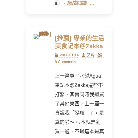
面
→ 繼續閱讀 …..
[推薦] 專業的生活
美食記本＠Zakka
Posted
Author
2008/01/14
艾瑪
on
8 Comments
上一篇買了水越Agua
筆記本@Zakka這些不
打緊，其實同時我還買
了其他東西，上一篇一
直說我「發瘋」了，是
真的啦～ 根本就是亂
買一通，不過這本是真