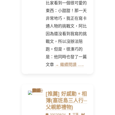
比家看到一個很可愛的
東西：小甜甜！那一天
非常地巧，我正在寫卡
通人物的挑戰文，阿比
因為還沒看到我寫的挑
戰文，所以沒辦法陪
跑。但是，很湊巧的
是：他同時也發了一篇
文章
→ 繼續閱讀 …..
[推薦] 好感動。相
簿(塞班島三人行─
父親節禮物)
Posted
Author
2007/08/24
艾瑪