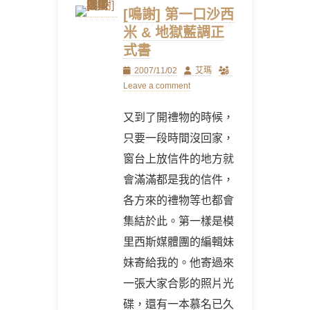
[鳴謝] 第一口沙西
米 & 地獄藍調正
式書
Posted
Author
2007/11/02
艾瑪
on
Leave a comment
又到了開禮物的時候，
只要一段時間沒回家，
窗台上放信件的地方就
會滿滿都是我的信件，
各方來的禮物等也都會
集結於此。第一樣是模
里西斯媒體團的編輯妹
妹寄給我的。他寄過來
一張大家合影的照片光
碟，還有一本慕名已久