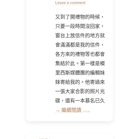
on
Leave a comment
又到了開禮物的時候，
只要一段時間沒回家，
窗台上放信件的地方就
會滿滿都是我的信件，
各方來的禮物等也都會
集結於此。第一樣是模
里西斯媒體團的編輯妹
妹寄給我的。他寄過來
一張大家合影的照片光
碟，還有一本慕名已久
→ 繼續閱讀 …..