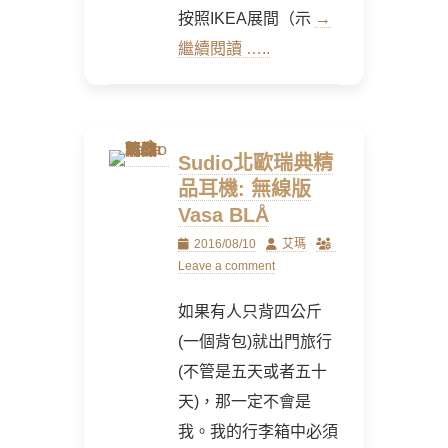
按照IKEA展間（示
→
繼續閱讀 …..
Sudio北歐瑞典精
品耳機: 無線版
Vasa BLÅ
Posted
Author
2016/08/10
艾瑪
on
Leave a comment
如果有人只背四公斤
(一個背包)就出門旅行
(不管是五天或者五十
天)，那一定不會是
我。我的行李箱中必須