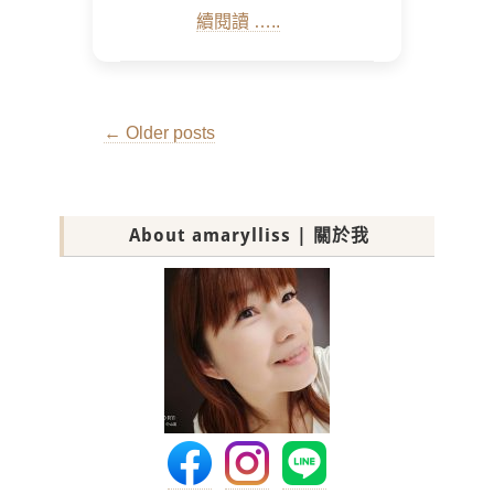
續閱讀 …..
Post
←
Older posts
navigation
About amarylliss | 關於我