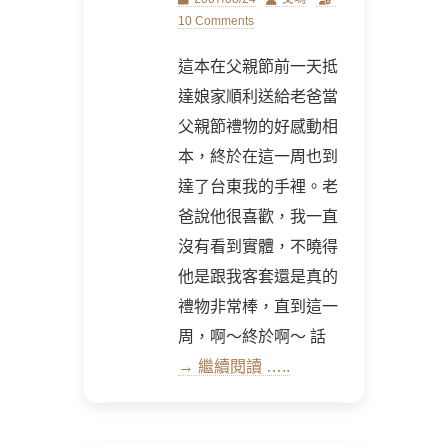
on
10 Comments
這本在父親節前一天抵
達娘家順利送給老爸當
父親節禮物的好感動相
本，終於在這一周也到
達了台東我的手裡。老
爸說他很喜歡，我一直
沒有看到實體，不曉得
他是跟我客套還是真的
禮物非常棒，直到這一
周，啊～終於啊～ 話
→ 繼續閱讀 …..