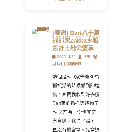
[鳴謝] Bart八十萬
抓抓樂Zakka水越
設計土地公婆章
Posted
Author
2008/11/22
艾瑪
on
Leave a comment
這個是Bart家舉辦80萬
抓抓樂的時候抓到的禮
物。其實我收到好多份
Bart家的抓抓樂禮物了
～ 之前有一份也非常
有意思，我拍了照，一
直沒有機會寫。先寫這