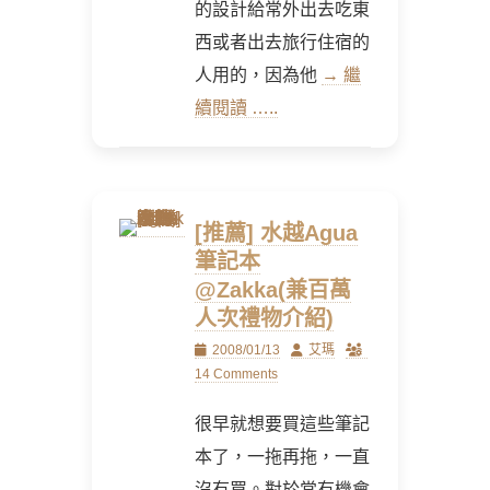
的設計給常外出去吃東
西或者出去旅行住宿的
人用的，因為他
→ 繼
續閱讀 …..
[推薦] 水越Agua
筆記本
@Zakka(兼百萬
人次禮物介紹)
Posted
Author
2008/01/13
艾瑪
on
14 Comments
很早就想要買這些筆記
本了，一拖再拖，一直
沒有買。對於常有機會