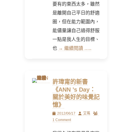
要有的東西太多，雖然
是離開自己平日的舒適
圈，但在能力範圍內，
能儘量讓自己過得舒服
一點是我人生的目標、
也
→ 繼續閱讀 …..
許瑋甯的新書
《ANN ’s Day：
關於美好的味覺記
憶》
Posted
Author
2012/06/17
艾瑪
on
1 Comment