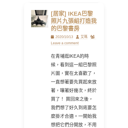
[居家] IKEA巴黎
照片九張組打造我
的巴黎書房
Posted
Author
2020/10/13
艾瑪
on
Leave a comment
在青埔逛IKEA的時
候，看到這一組巴黎照
片圖，實在太喜歡了，
一直想著要先買起來放
著，嚷著好幾次，終於
買了！ 買回來之後，
我們想了好久到底要怎
麼掛才合適。一開始我
想把它們分開放，不用