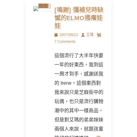
[鳴謝] 彌補兒時缺
憾的ELMO搔癢娃
娃
Posted
Author
2007/08/22
艾瑪
on
7 Comments
這個流行了大半年快要
一年的好東西，我到這
一周才到手，感謝送我
的 Irene。這個東西對
我來說只是芝麻街中的
玩偶，也只是流行購物
潮中的其中一樣商品，
但是對艾瑪的弟弟妹妹
兩個人來說，就跟孩童