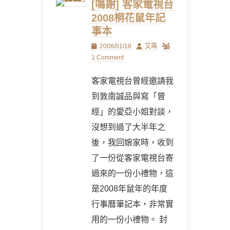
[鳴謝] 客家電視台
2008桐花鼠年記
事本
Posted
Author
2008/01/18
艾瑪
on
1 Comment
客家電視台曾經邀請我
到敦南誠品與寫「曾
經」的愛亞小姐對談，
沒想到過了大半年之
後，我回娘家時，收到
了一份從客家電視台寄
過來的一份小禮物，這
是2008年鼠年的年度
行事曆筆記本，非常實
用的一份小禮物。 封