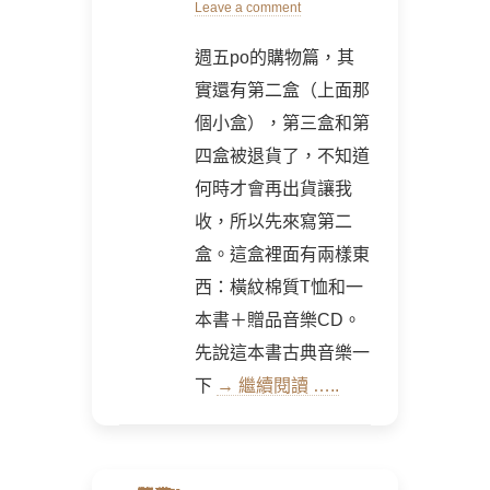
on
Leave a comment
週五po的購物篇，其
實還有第二盒（上面那
個小盒），第三盒和第
四盒被退貨了，不知道
何時才會再出貨讓我
收，所以先來寫第二
盒。這盒裡面有兩樣東
西：橫紋棉質T恤和一
本書＋贈品音樂CD。
先說這本書古典音樂一
下
→ 繼續閱讀 …..