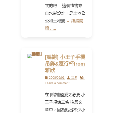
次的吧！ 這個禮物來
自水越設計，是土地公
公和土地婆
→ 繼續閱
讀 …..
[鳴謝] 小王子手機
吊飾&隨行杯from
雅欣
Posted
Author
2008/09/01
艾瑪
on
Leave a comment
在 [鳴謝]寵愛之必要 小
王子項鍊三條 這篇文
章中，因為貼出不少小