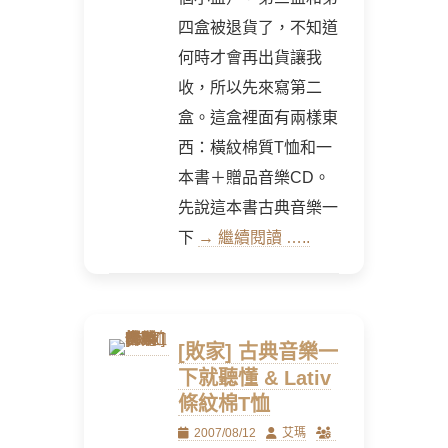
四盒被退貨了，不知道
何時才會再出貨讓我
收，所以先來寫第二
盒。這盒裡面有兩樣東
西：橫紋棉質T恤和一
本書＋贈品音樂CD。
先說這本書古典音樂一
下
→ 繼續閱讀 …..
[敗家] 古典音樂一
下就聽懂 & Lativ
條紋棉T恤
Posted
Author
2007/08/12
艾瑪