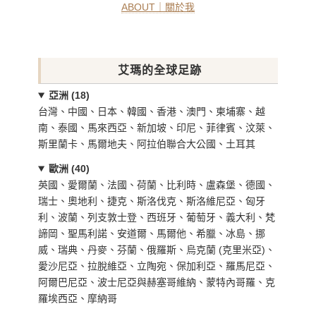
ABOUT｜關於我
艾瑪的全球足跡
亞洲 (18)
台灣、中國、日本、韓國、香港、澳門、柬埔寨、越
南、泰國、馬來西亞、新加坡、印尼、菲律賓、汶萊、
斯里蘭卡、馬爾地夫、阿拉伯聯合大公國、土耳其
歐洲 (40)
英國、愛爾蘭、法國、荷蘭、比利時、盧森堡、德國、
瑞士、奧地利、捷克、斯洛伐克、斯洛維尼亞、匈牙
利、波蘭、列支敦士登、西班牙、葡萄牙、義大利、梵
諦岡、聖馬利諾、安道爾、馬爾他、希臘、冰島、挪
威、瑞典、丹麥、芬蘭、俄羅斯、烏克蘭 (克里米亞)、
愛沙尼亞、拉脫維亞、立陶宛、保加利亞、羅馬尼亞、
阿爾巴尼亞、波士尼亞與赫塞哥維納、蒙特內哥羅、克
羅埃西亞、摩納哥