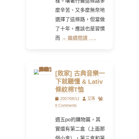
樣。嚷著行醫這條路多
麼辛苦、又多麼無奈地
選擇了這條路，但當做
了十年，應該也是習慣
而
→ 繼續閱讀 …..
[敗家] 古典音樂一
下就聽懂 & Lativ
條紋棉T恤
Posted
Author
2007/08/12
艾瑪
on
6 Comments
週五po的購物篇，其
實還有第二盒（上面那
個小盒），第三盒和第