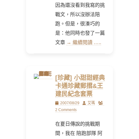
因為還沒看到我寫的挑
戰文，所以沒辦法陪
跑。但是，很湊巧的
是：他同時也發了一篇
文章
→ 繼續閱讀 …..
[珍藏] 小甜甜經典
卡通珍藏郵摺&王
建民紀念套票
Posted
Author
2007/08/29
艾瑪
on
2 Comments
在夏日傳說的挑戰期
間，我在 陪跑部隊 阿