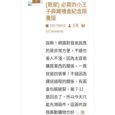
[敗家] 必買的小王
子典藏禮盒紀念限
量版
Posted
Author
2007/08/10
艾瑪
on
3 Comments
說嘛！網路對我來說真
的是非常方便，不過也
害人不淺。因為太容易
購買東西的關係，一買
就是四張單！不過因為
運送過程的關係，有兩
盒包裝破裂，被 7-11
退回去了，所以今天只
能先領兩件。這兩件說
我衝動購物也好
→ 繼