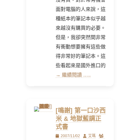
面對電腦的人來說，這
種紙本的筆記本似乎越
來越沒有購買的必要。
但是，我卻突然間非常
有衝動想要擁有這些做
得非常好的筆記本。這
些看起來是國外進口的
→ 繼續閱讀 …..
[鳴謝] 第一口沙西
米 & 地獄藍調正
式書
Posted
Author
2007/11/02
艾瑪