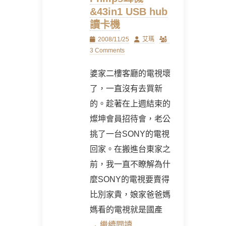
&43in1 USB hub
讀卡機
Posted
Author
2008/11/25
艾瑪
on
3 Comments
婆家二樓客廳的電視壞
了，一直沒有去買新
的。趁著在上週結束的
燦坤會員招待會，老公
挑了一台SONY的電視
回家。在搬進台東家之
前，我一直不瞭解為什
麼SONY的電視要賣得
比別家貴，娘家爸爸媽
媽看的電視就是國產
→ 繼續閱讀 …..