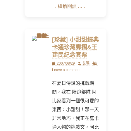
→ 繼續閱讀 …..
[珍藏] 小甜甜經典
卡通珍藏郵摺&王
建民紀念套票
Posted
Author
2007/08/29
艾瑪
on
Leave a comment
在夏日傳說的挑戰期
間，我在 陪跑部隊 阿
比家看到一個很可愛的
東西：小甜甜！那一天
非常地巧，我正在寫卡
通人物的挑戰文，阿比