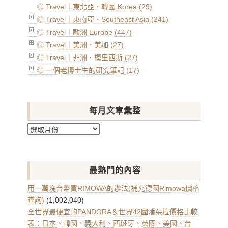
◎ Travel｜東北亞．韓國 Korea (29)
◎ Travel｜東南亞．Southeast Asia (241)
◎ Travel｜歐洲 Europe (447)
◎ Travel｜美洲．美加 (27)
◎ Travel｜非洲．模里西斯 (27)
◎ 一個老博士生的研究筆記 (17)
每月文章彙整
每
月
文
章
最熱門的內容
彙
整
用一萬塊台幣買RIMOWA的辦法(補充德國Rimowa價格
查詢)
(1,002,040)
全世界最便宜的PANDORA＆世界42國潘朵拉價格比較
表：日本、韓國、義大利、西班牙、英國、美國、台