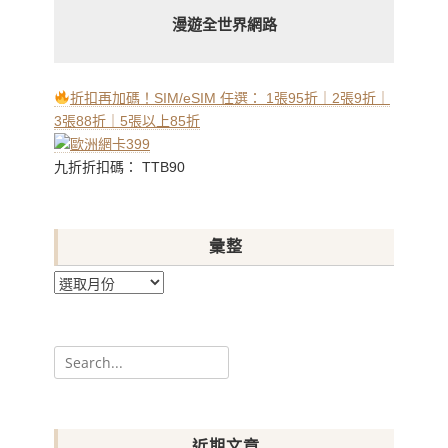
漫遊全世界網路
折扣再加碼！SIM/eSIM 任選： 1張95折｜2張9折｜
3張88折｜5張以上85折
九折折扣碼： TTB90
彙整
彙
整
Search
for:
近期文章