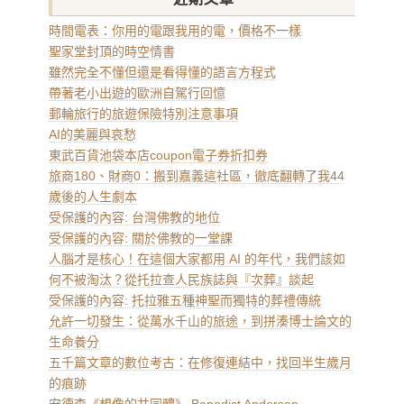
時間電表：你用的電跟我用的電，價格不一樣
聖家堂封頂的時空情書
雖然完全不懂但還是看得懂的語言方程式
帶著老小出遊的歐洲自駕行回憶
郵輪旅行的旅遊保險特別注意事項
AI的美麗與哀愁
東武百貨池袋本店coupon電子券折扣券
旅商180、財商0：搬到嘉義這社區，徹底翻轉了我44
歲後的人生劇本
受保護的內容: 台灣佛教的地位
受保護的內容: 關於佛教的一堂課
人腦才是核心！在這個大家都用 AI 的年代，我們該如
何不被淘汰？從托拉查人民族誌與『次葬』談起
受保護的內容: 托拉雅五種神聖而獨特的葬禮傳統
允許一切發生：從萬水千山的旅途，到拼湊博士論文的
生命養分
五千篇文章的數位考古：在修復連結中，找回半生歲月
的痕跡