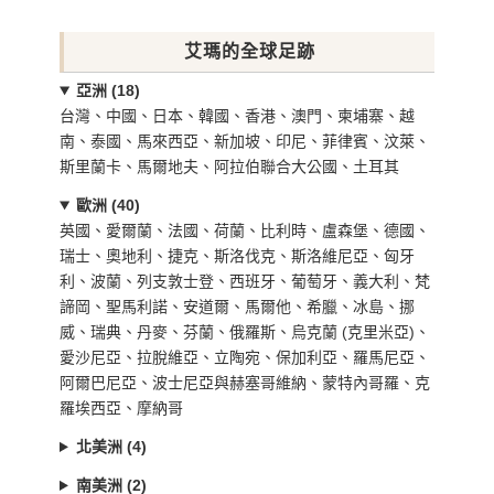
艾瑪的全球足跡
亞洲 (18)
台灣、中國、日本、韓國、香港、澳門、柬埔寨、越
南、泰國、馬來西亞、新加坡、印尼、菲律賓、汶萊、
斯里蘭卡、馬爾地夫、阿拉伯聯合大公國、土耳其
歐洲 (40)
英國、愛爾蘭、法國、荷蘭、比利時、盧森堡、德國、
瑞士、奧地利、捷克、斯洛伐克、斯洛維尼亞、匈牙
利、波蘭、列支敦士登、西班牙、葡萄牙、義大利、梵
諦岡、聖馬利諾、安道爾、馬爾他、希臘、冰島、挪
威、瑞典、丹麥、芬蘭、俄羅斯、烏克蘭 (克里米亞)、
愛沙尼亞、拉脫維亞、立陶宛、保加利亞、羅馬尼亞、
阿爾巴尼亞、波士尼亞與赫塞哥維納、蒙特內哥羅、克
羅埃西亞、摩納哥
北美洲 (4)
南美洲 (2)