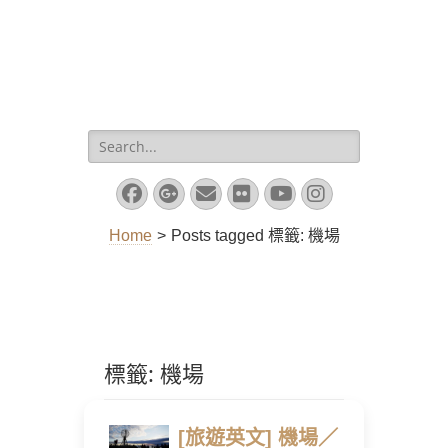
Search
for:
Facebook
Googleplus
Email
Flickr
YouTube
Instagram
Home
>
Posts tagged
標籤:
機場
標籤:
機場
[旅遊英文] 機場／