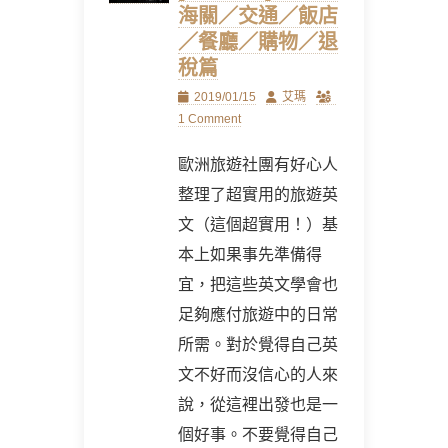
海關／交通／飯店
／餐廳／購物／退
稅篇
Posted
Author
2019/01/15
艾瑪
on
1 Comment
歐洲旅遊社團有好心人
整理了超實用的旅遊英
文（這個超實用！）基
本上如果事先準備得
宜，把這些英文學會也
足夠應付旅遊中的日常
所需。對於覺得自己英
文不好而沒信心的人來
說，從這裡出發也是一
個好事。不要覺得自己