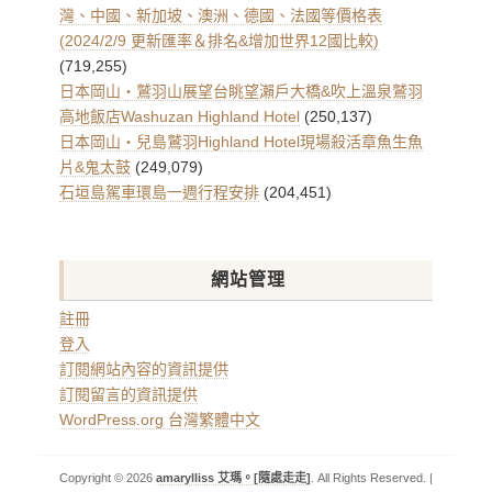
灣、中國、新加坡、澳洲、德國、法國等價格表
(2024/2/9 更新匯率＆排名&增加世界12國比較)
(719,255)
日本岡山・鷲羽山展望台眺望瀨戶大橋&吹上溫泉鷲羽
高地飯店Washuzan Highland Hotel
(250,137)
日本岡山・兒島鷲羽Highland Hotel現場殺活章魚生魚
片&鬼太鼓
(249,079)
石垣島駕車環島一週行程安排
(204,451)
網站管理
註冊
登入
訂閱網站內容的資訊提供
訂閱留言的資訊提供
WordPress.org 台灣繁體中文
Copyright © 2026
amarylliss 艾瑪。[隨處走走]
. All Rights Reserved. |