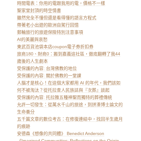
時間電表：你用的電跟我用的電，價格不一樣
聖家堂封頂的時空情書
雖然完全不懂但還是看得懂的語言方程式
帶著老小出遊的歐洲自駕行回憶
郵輪旅行的旅遊保險特別注意事項
AI的美麗與哀愁
東武百貨池袋本店coupon電子券折扣券
旅商180、財商0：搬到嘉義這社區，徹底翻轉了我44
歲後的人生劇本
受保護的內容: 台灣佛教的地位
受保護的內容: 關於佛教的一堂課
人腦才是核心！在這個大家都用 AI 的年代，我們該如
何不被淘汰？從托拉查人民族誌與『次葬』談起
受保護的內容: 托拉雅五種神聖而獨特的葬禮傳統
允許一切發生：從萬水千山的旅途，到拼湊博士論文的
生命養分
五千篇文章的數位考古：在修復連結中，找回半生歲月
的痕跡
安德森《想像的共同體》 Benedict Anderson
《Imagined Communities: Reflections on the Origin