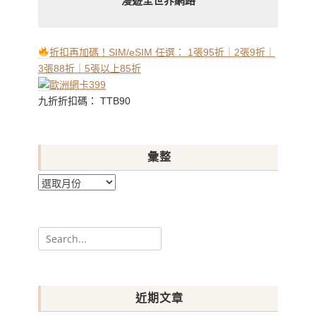
漫遊全世界網路
折扣再加碼！SIM/eSIM 任選： 1張95折｜2張9折｜
3張88折｜5張以上85折
九折折扣碼： TTB90
彙整
彙
整
Search
for:
近期文章