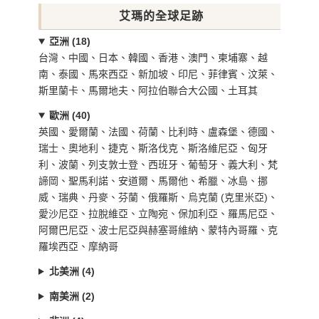
艾瑪的全球足跡
亞洲 (18)
台灣、中國、日本、韓國、香港、澳門、柬埔寨、越
南、泰國、馬來西亞、新加坡、印尼、菲律賓、汶萊、
斯里蘭卡、馬爾地夫、阿拉伯聯合大公國、土耳其
歐洲 (40)
英國、愛爾蘭、法國、荷蘭、比利時、盧森堡、德國、
瑞士、奧地利、捷克、斯洛伐克、斯洛維尼亞、匈牙
利、波蘭、列支敦士登、西班牙、葡萄牙、義大利、梵
諦岡、聖馬利諾、安道爾、馬爾他、希臘、冰島、挪
威、瑞典、丹麥、芬蘭、俄羅斯、烏克蘭 (克里米亞)、
愛沙尼亞、拉脫維亞、立陶宛、保加利亞、羅馬尼亞、
阿爾巴尼亞、波士尼亞與赫塞哥維納、蒙特內哥羅、克
羅埃西亞、摩納哥
北美洲 (4)
南美洲 (2)