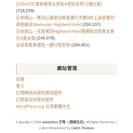
(2024/2/9 更新匯率＆排名&增加世界12國比較)
(719,239)
日本岡山・鷲羽山展望台眺望瀨戶大橋&吹上溫泉鷲羽
高地飯店Washuzan Highland Hotel
(250,137)
日本岡山・兒島鷲羽Highland Hotel現場殺活章魚生魚
片&鬼太鼓
(249,078)
石垣島駕車環島一週行程安排
(204,451)
網站管理
註冊
登入
訂閱網站內容的資訊提供
訂閱留言的資訊提供
WordPress.org 台灣繁體中文
Copyright © 2026
amarylliss 艾瑪。[隨處走走]
. All Rights Reserved. |
Catch Responsive by
Catch Themes