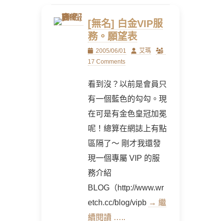
[無名] 白金VIP服
務。願望表
Posted
Author
2005/06/01
艾瑪
on
17 Comments
看到沒？以前是會員只
有一個藍色的勾勾。現
在可是有金色皇冠加冕
呢！總算在網誌上有點
區隔了～ 剛才我還發
現一個專屬 VIP 的服
務介紹
BLOG（http://www.wr
etch.cc/blog/vipb
→ 繼
續閱讀 …..