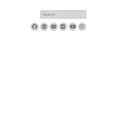
Search
for:
Facebook
Googleplus
Email
Flickr
YouTube
Instagram