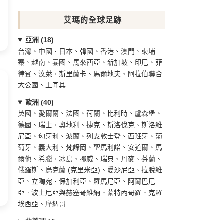
艾瑪的全球足跡
亞洲 (18)
台灣、中國、日本、韓國、香港、澳門、柬埔
寨、越南、泰國、馬來西亞、新加坡、印尼、菲
律賓、汶萊、斯里蘭卡、馬爾地夫、阿拉伯聯合
大公國、土耳其
歐洲 (40)
英國、愛爾蘭、法國、荷蘭、比利時、盧森堡、
德國、瑞士、奧地利、捷克、斯洛伐克、斯洛維
尼亞、匈牙利、波蘭、列支敦士登、西班牙、葡
萄牙、義大利、梵諦岡、聖馬利諾、安道爾、馬
爾他、希臘、冰島、挪威、瑞典、丹麥、芬蘭、
俄羅斯、烏克蘭 (克里米亞)、愛沙尼亞、拉脫維
亞、立陶宛、保加利亞、羅馬尼亞、阿爾巴尼
亞、波士尼亞與赫塞哥維納、蒙特內哥羅、克羅
埃西亞、摩納哥