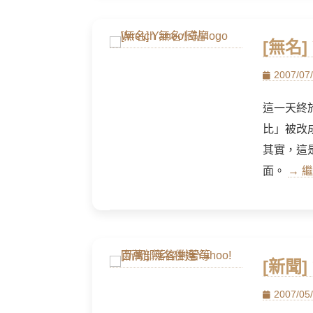
[無名]
Posted
2007/07
on
這一天終
比」被改
其實，這
面。
→ 繼
[新聞
Posted
2007/05
on