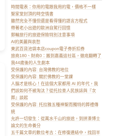
時間電表：你用的電跟我用的電，價格不一樣
聖家堂封頂的時空情書
雖然完全不懂但還是看得懂的語言方程式
帶著老小出遊的歐洲自駕行回憶
郵輪旅行的旅遊保險特別注意事項
AI的美麗與哀愁
東武百貨池袋本店coupon電子券折扣券
旅商180、財商0：搬到嘉義這社區，徹底翻轉了
我44歲後的人生劇本
受保護的內容: 台灣佛教的地位
受保護的內容: 關於佛教的一堂課
人腦才是核心！在這個大家都用 AI 的年代，我
們該如何不被淘汰？從托拉查人民族誌與『次
葬』談起
受保護的內容: 托拉雅五種神聖而獨特的葬禮傳
統
允許一切發生：從萬水千山的旅途，到拼湊博士
論文的生命養分
五千篇文章的數位考古：在修復連結中，找回半