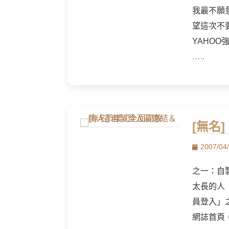
我最不願
望這次不
YAHOO
…..
[無名
Posted
2007/04
on
之一：自
太長的人
員登入」
網誌首頁