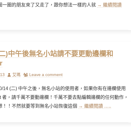
圈一圈的朋友來了又走了，跟你想法一樣的人就
→ 繼續閱讀
14(二)中午後無名小站請不要更動邊欄和
r
Author
/13
艾瑪
Leave a comment
8/10/14 (二) 中午之後，無名小站的使用者，如果你有在邊欄使用
cript 者，請千萬不要動邊欄！千萬不要去點編輯邊欄的任何動作，
想！！不然就要等到無名小站恢復這個
→ 繼續閱讀 …..