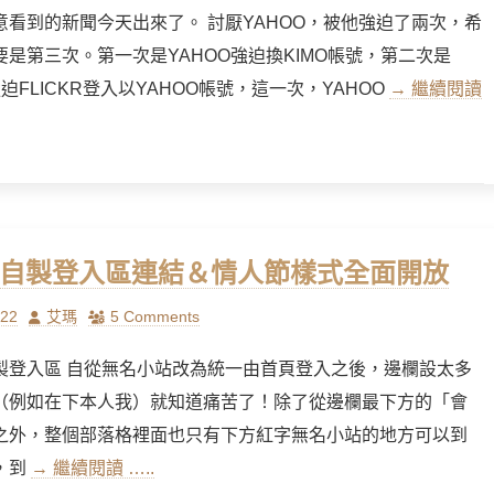
意看到的新聞今天出來了。 討厭YAHOO，被他強迫了兩次，希
要是第三次。第一次是YAHOO強迫換KIMO帳號，第二次是
強迫FLICKR登入以YAHOO帳號，這一次，YAHOO
→ 繼續閱讀
] 自製登入區連結＆情人節樣式全面開放
Author
/22
艾瑪
5 Comments
製登入區 自從無名小站改為統一由首頁登入之後，邊欄設太多
（例如在下本人我）就知道痛苦了！除了從邊欄最下方的「會
之外，整個部落格裡面也只有下方紅字無名小站的地方可以到
，到
→ 繼續閱讀 …..