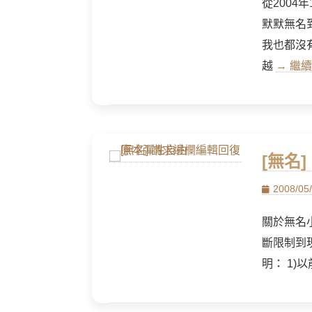
從200
默默無名
我也都沒
越
→ 繼續
[無名
Posted
2008/05
on
關於無名小
斷限制到
明： 1