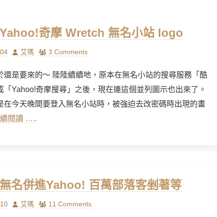
 Yahoo!奇摩 Wretch 無名小站 logo
Author
/04
艾瑪
3 Comments
於還是要來的～ 陸陸續續地，原本在無名小站的搜尋服務「酷
成「Yahoo!奇摩搜尋」之後，現在連這個並列圖示也出來了。
是在今天晚間要登入無名小站時，被強迫去改密碼時出現的畫
續閱讀 …..
] 無名併進Yahoo! 百萬部落客剉著等
Author
/10
艾瑪
11 Comments