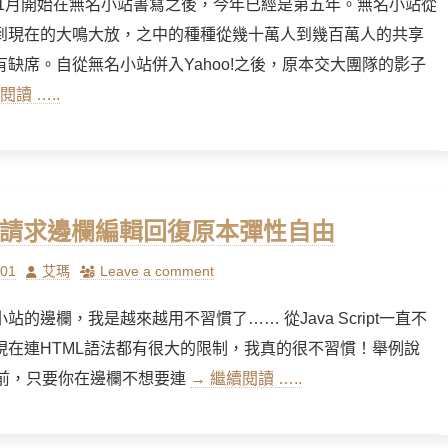
4年1月開始在無名小站書寫之後，今年已經是第五年。無名小站從
到現在的大鳴大放，之中的種種從幾十萬人到幾百萬人的共享
有缺席。自從無名小站併入Yahoo!之後，原本交大團隊的影子
閱讀 …..
] 請求邊欄編輯回復原本彈性自由
Author
/01
艾瑪
Leave a comment
站的邊欄，我是越來越用不習慣了…… 從Java Script一直不
現在連HTML語法都有很大的限制，我真的很不習慣！舉例說
)以前，只要你在邊欄不想要連
→ 繼續閱讀 …..