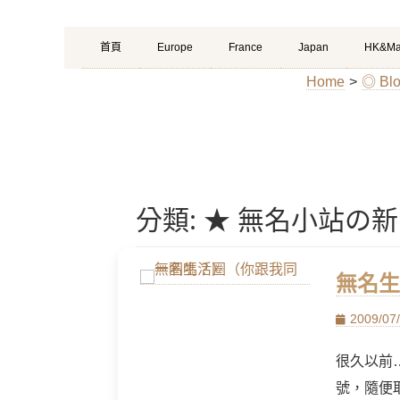
Primary
Skip
首頁
Europe
France
Japan
HK&Ma
Menu
to
Home
>
◎ B
content
分類:
★ 無名小站の新
無名生
Posted
2009/07
on
很久以前…
號，隨便