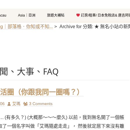
cau
Asia｜亞洲
旅遊大補帖
訂房/租車/ 日本免稅店& 唐吉
log｜部落格．你知或不知...
>
Archive for
分類:
★ 無名小站の新
聞、大事、FAQ
活圈（你跟我同一圈嗎？）
Author
/06
艾瑪
3 Comments
. (有多久？) (大概那～～～麼久) 以前，我到無名開了一個帳
取了一個名字叫做「艾瑪隨處走走」， 然後就定居下來沒有離