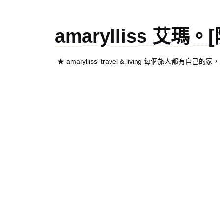
amarylliss 艾瑪
★ amarylliss' travel & living 每個旅人