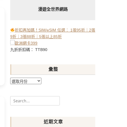
漫遊全世界網路
折扣再加碼！SIM/eSIM 任選： 1張95折｜2張
9折｜3張88折｜5張以上85折
九折折扣碼： TTB90
彙整
彙
整
Search
for:
近期文章