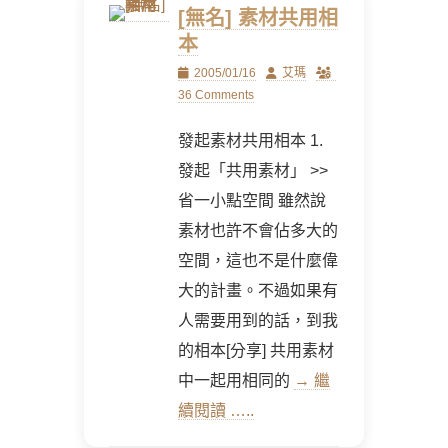
[無名] 素材共用相
本
Posted
Author
2005/01/16
艾瑪
on
36 Comments
發起素材共用相本 1.
發起「共用素材」 >>
省一小點空間 雖然說
素材也許不會佔多大的
空間，這也不是什麼偉
大的計畫。不過如果有
人需要用到的話，到我
的相本[分享] 共用素材
中一起用相同的
→ 繼
續閱讀 …..