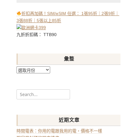
折扣再加碼！SIM/eSIM 任選： 1張95折｜2張9折｜
3張88折｜5張以上85折
九折折扣碼： TTB90
彙整
彙
整
Search
for:
近期文章
時間電表：你用的電跟我用的電，價格不一樣