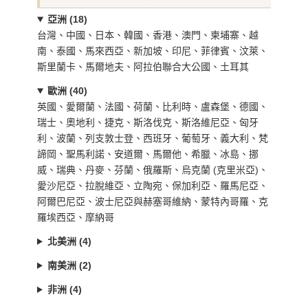
亞洲 (18)
台灣、中國、日本、韓國、香港、澳門、柬埔寨、越
南、泰國、馬來西亞、新加坡、印尼、菲律賓、汶萊、
斯里蘭卡、馬爾地夫、阿拉伯聯合大公國、土耳其
歐洲 (40)
英國、愛爾蘭、法國、荷蘭、比利時、盧森堡、德國、
瑞士、奧地利、捷克、斯洛伐克、斯洛維尼亞、匈牙
利、波蘭、列支敦士登、西班牙、葡萄牙、義大利、梵
諦岡、聖馬利諾、安道爾、馬爾他、希臘、冰島、挪
威、瑞典、丹麥、芬蘭、俄羅斯、烏克蘭 (克里米亞)、
愛沙尼亞、拉脫維亞、立陶宛、保加利亞、羅馬尼亞、
阿爾巴尼亞、波士尼亞與赫塞哥維納、蒙特內哥羅、克
羅埃西亞、摩納哥
北美洲 (4)
南美洲 (2)
非洲 (4)