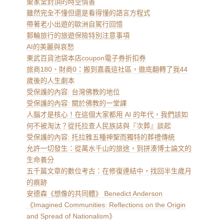
聖家堂封頂的時空情書
雖然完全不懂但還是看得懂的語言方程式
帶著老小出遊的歐洲自駕行回憶
郵輪旅行的旅遊保險特別注意事項
AI的美麗與哀愁
東武百貨池袋本店coupon電子券折扣券
旅商180、財商0：搬到嘉義這社區，徹底翻轉了我44
歲後的人生劇本
受保護的內容: 台灣佛教的地位
受保護的內容: 關於佛教的一堂課
人腦才是核心！在這個大家都用 AI 的年代，我們該如
何不被淘汰？從托拉查人民族誌與『次葬』談起
受保護的內容: 托拉雅五種神聖而獨特的葬禮傳統
允許一切發生：從萬水千山的旅途，到拼湊博士論文的
生命養分
五千篇文章的數位考古：在修復連結中，找回半生歲月
的痕跡
安德森《想像的共同體》 Benedict Anderson
《Imagined Communities: Reflections on the Origin
and Spread of Nationalism》