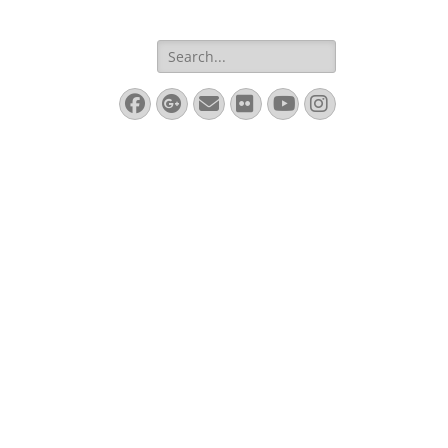
Search
for:
Facebook
Googleplus
Email
Flickr
YouTube
Instagram