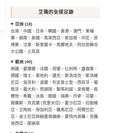
艾瑪的全球足跡
亞洲 (18)
台灣、中國、日本、韓國、香港、澳門、柬埔
寨、越南、泰國、馬來西亞、新加坡、印尼、菲
律賓、汶萊、斯里蘭卡、馬爾地夫、阿拉伯聯合
大公國、土耳其
歐洲 (40)
英國、愛爾蘭、法國、荷蘭、比利時、盧森堡、
德國、瑞士、奧地利、捷克、斯洛伐克、斯洛維
尼亞、匈牙利、波蘭、列支敦士登、西班牙、葡
萄牙、義大利、梵諦岡、聖馬利諾、安道爾、馬
爾他、希臘、冰島、挪威、瑞典、丹麥、芬蘭、
俄羅斯、烏克蘭 (克里米亞)、愛沙尼亞、拉脫維
亞、立陶宛、保加利亞、羅馬尼亞、阿爾巴尼
亞、波士尼亞與赫塞哥維納、蒙特內哥羅、克羅
埃西亞、摩納哥