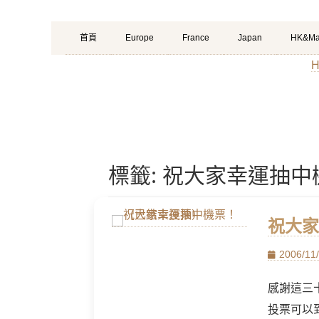
Primary
Skip
首頁
Europe
France
Japan
HK&Ma
Menu
to
H
content
標籤:
祝大家幸運抽中
祝大家
Posted
2006/11
on
感謝這三
投票可以到