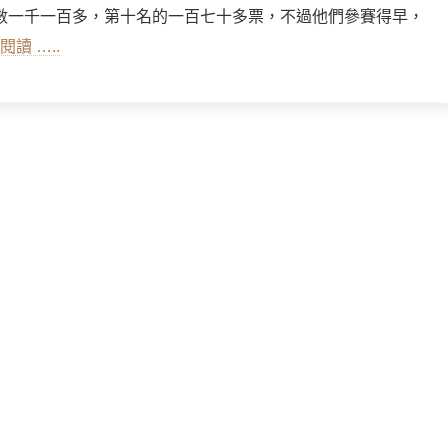
數一千一百多，第十名的一百七十多票，不過他們參賽得早，
閱讀 …..