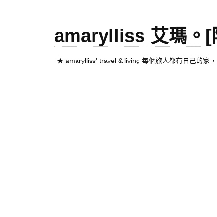
amarylliss 艾瑪
★ amarylliss' travel & living 每個旅人