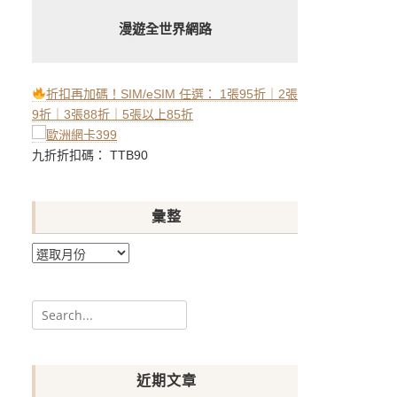
漫遊全世界網路
折扣再加碼！SIM/eSIM 任選： 1張95折｜2張
9折｜3張88折｜5張以上85折
九折折扣碼： TTB90
彙整
彙
整
Search
for:
近期文章