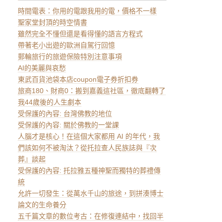
時間電表：你用的電跟我用的電，價格不一樣
聖家堂封頂的時空情書
雖然完全不懂但還是看得懂的語言方程式
帶著老小出遊的歐洲自駕行回憶
郵輪旅行的旅遊保險特別注意事項
AI的美麗與哀愁
東武百貨池袋本店coupon電子券折扣券
旅商180、財商0：搬到嘉義這社區，徹底翻轉了
我44歲後的人生劇本
受保護的內容: 台灣佛教的地位
受保護的內容: 關於佛教的一堂課
人腦才是核心！在這個大家都用 AI 的年代，我
們該如何不被淘汰？從托拉查人民族誌與『次
葬』談起
受保護的內容: 托拉雅五種神聖而獨特的葬禮傳
統
允許一切發生：從萬水千山的旅途，到拼湊博士
論文的生命養分
五千篇文章的數位考古：在修復連結中，找回半