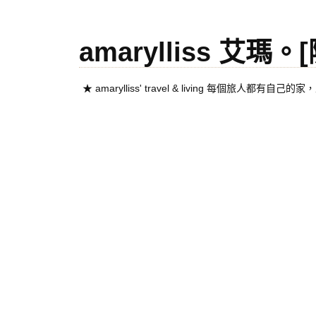
amarylliss 艾瑪
★ amarylliss' travel & living 每個旅人