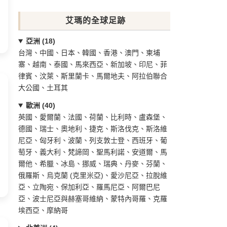
艾瑪的全球足跡
亞洲 (18)
台灣、中國、日本、韓國、香港、澳門、柬埔
寨、越南、泰國、馬來西亞、新加坡、印尼、菲
律賓、汶萊、斯里蘭卡、馬爾地夫、阿拉伯聯合
大公國、土耳其
歐洲 (40)
英國、愛爾蘭、法國、荷蘭、比利時、盧森堡、
德國、瑞士、奧地利、捷克、斯洛伐克、斯洛維
尼亞、匈牙利、波蘭、列支敦士登、西班牙、葡
萄牙、義大利、梵諦岡、聖馬利諾、安道爾、馬
爾他、希臘、冰島、挪威、瑞典、丹麥、芬蘭、
俄羅斯、烏克蘭 (克里米亞)、愛沙尼亞、拉脫維
亞、立陶宛、保加利亞、羅馬尼亞、阿爾巴尼
亞、波士尼亞與赫塞哥維納、蒙特內哥羅、克羅
埃西亞、摩納哥