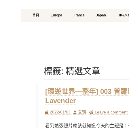
Primary
Skip
首頁
Europe
France
Japan
HK&Ma
Menu
to
content
標籤:
精選文章
[環遊世界一整年] 003 普
Lavender
Posted
Author
2022/01/03
艾瑪
Leave a comment
on
看到這張照片應該就知道今天的主題是：