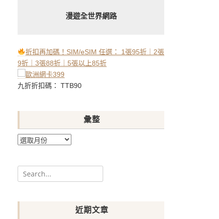
漫遊全世界網路
折扣再加碼！SIM/eSIM 任選： 1張95折｜2張
9折｜3張88折｜5張以上85折
九折折扣碼： TTB90
彙整
彙
整
Search
for:
近期文章