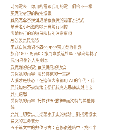
時間電表：你用的電跟我用的電，價格不一樣
聖家堂封頂的時空情書
雖然完全不懂但還是看得懂的語言方程式
帶著老小出遊的歐洲自駕行回憶
郵輪旅行的旅遊保險特別注意事項
AI的美麗與哀愁
東武百貨池袋本店coupon電子券折扣券
旅商180、財商0：搬到嘉義這社區，徹底翻轉了
我44歲後的人生劇本
受保護的內容: 台灣佛教的地位
受保護的內容: 關於佛教的一堂課
人腦才是核心！在這個大家都用 AI 的年代，我
們該如何不被淘汰？從托拉查人民族誌與『次
葬』談起
受保護的內容: 托拉雅五種神聖而獨特的葬禮傳
統
允許一切發生：從萬水千山的旅途，到拼湊博士
論文的生命養分
五千篇文章的數位考古：在修復連結中，找回半