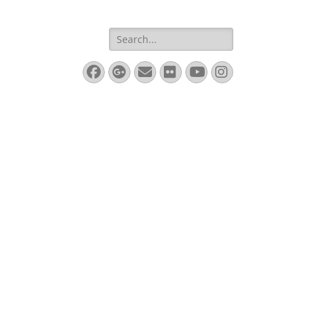
Search
for:
Facebook
Googleplus
Email
Flickr
YouTube
Instagram