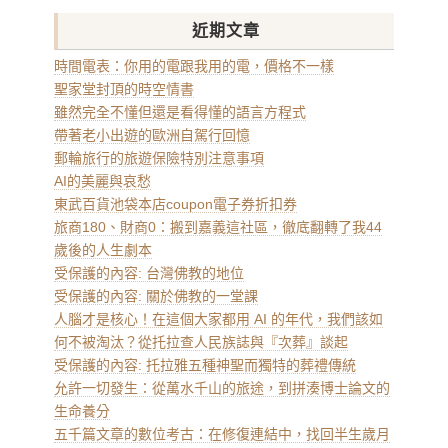
近期文章
時間電表：你用的電跟我用的電，價格不一樣
聖家堂封頂的時空情書
雖然完全不懂但還是看得懂的語言方程式
帶著老小出遊的歐洲自駕行回憶
郵輪旅行的旅遊保險特別注意事項
AI的美麗與哀愁
東武百貨池袋本店coupon電子券折扣券
旅商180、財商0：搬到嘉義這社區，徹底翻轉了我44
歲後的人生劇本
受保護的內容: 台灣佛教的地位
受保護的內容: 關於佛教的一堂課
人腦才是核心！在這個大家都用 AI 的年代，我們該如
何不被淘汰？從托拉查人民族誌與『次葬』談起
受保護的內容: 托拉雅五種神聖而獨特的葬禮傳統
允許一切發生：從萬水千山的旅途，到拼湊博士論文的
生命養分
五千篇文章的數位考古：在修復連結中，找回半生歲月