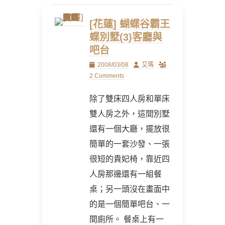
[花蓮] 蝴蝶谷霸王
蝶別墅(3)客廳與
吧台
Posted
Author
2008/03/08
艾瑪
on
2 Comments
除了雙床四人房和單床
雙人房之外，這間別墅
還有一個大廳，擺放很
簡單的一套沙發、一張
很短的貴妃椅，靠近四
人房那邊還有一組餐
桌；另一頭沒在畫面中
的是一個簡單吧台、一
間廁所。 餐桌上有一