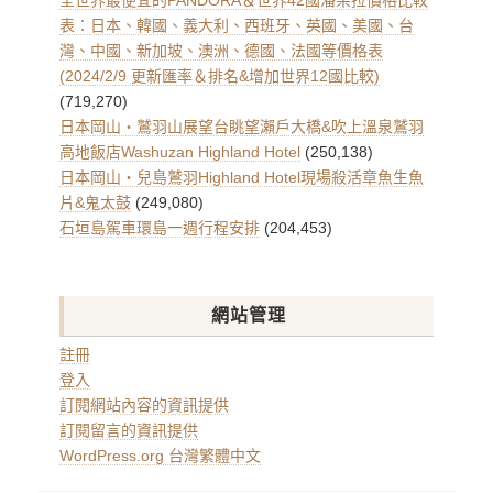
全世界最便宜的PANDORA＆世界42國潘朵拉價格比較
表：日本、韓國、義大利、西班牙、英國、美國、台
灣、中國、新加坡、澳洲、德國、法國等價格表
(2024/2/9 更新匯率＆排名&增加世界12國比較)
(719,270)
日本岡山・鷲羽山展望台眺望瀨戶大橋&吹上溫泉鷲羽
高地飯店Washuzan Highland Hotel
(250,138)
日本岡山・兒島鷲羽Highland Hotel現場殺活章魚生魚
片&鬼太鼓
(249,080)
石垣島駕車環島一週行程安排
(204,453)
網站管理
註冊
登入
訂閱網站內容的資訊提供
訂閱留言的資訊提供
WordPress.org 台灣繁體中文