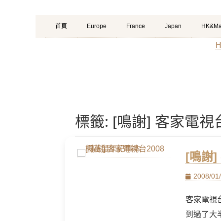
Primary
Skip
首頁
Europe
France
Japan
HK&Ma
Menu
to
H
content
標籤:
[鳴謝] 客家電
[鳴謝
Posted
2008/01
on
客家電視
到過了大