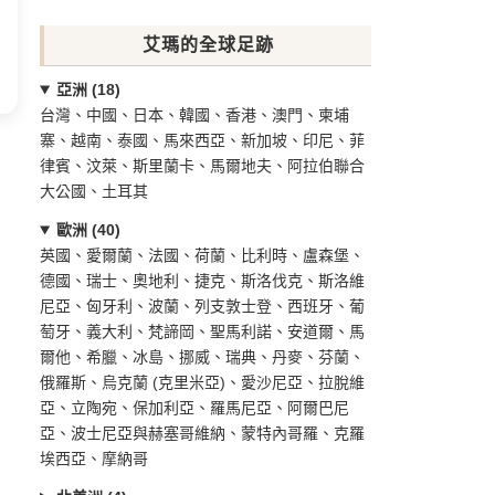
艾瑪的全球足跡
亞洲 (18)
台灣、中國、日本、韓國、香港、澳門、柬埔
寨、越南、泰國、馬來西亞、新加坡、印尼、菲
律賓、汶萊、斯里蘭卡、馬爾地夫、阿拉伯聯合
大公國、土耳其
歐洲 (40)
英國、愛爾蘭、法國、荷蘭、比利時、盧森堡、
德國、瑞士、奧地利、捷克、斯洛伐克、斯洛維
尼亞、匈牙利、波蘭、列支敦士登、西班牙、葡
萄牙、義大利、梵諦岡、聖馬利諾、安道爾、馬
爾他、希臘、冰島、挪威、瑞典、丹麥、芬蘭、
俄羅斯、烏克蘭 (克里米亞)、愛沙尼亞、拉脫維
亞、立陶宛、保加利亞、羅馬尼亞、阿爾巴尼
亞、波士尼亞與赫塞哥維納、蒙特內哥羅、克羅
埃西亞、摩納哥