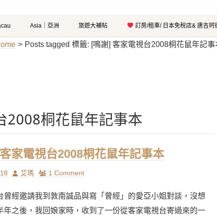
cau
Asia｜亞洲
旅遊大補帖
訂房/租車/ 日本免稅店& 唐吉
ome
>
Posts tagged
標籤:
[鳴謝] 客家電視台2008桐花鼠年記事
視台2008桐花鼠年記事本
] 客家電視台2008桐花鼠年記事本
Author
/18
艾瑪
1 Comment
台曾經邀請我到敦南誠品與寫「曾經」的愛亞小姐對談，沒想
半年之後，我回娘家時，收到了一份從客家電視台寄過來的一