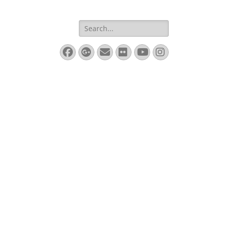
Search
for:
Facebook
Googleplus
Email
Flickr
YouTube
Instagram