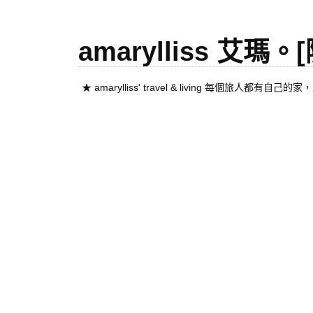
amarylliss 艾瑪
★ amarylliss' travel & living 每個旅人