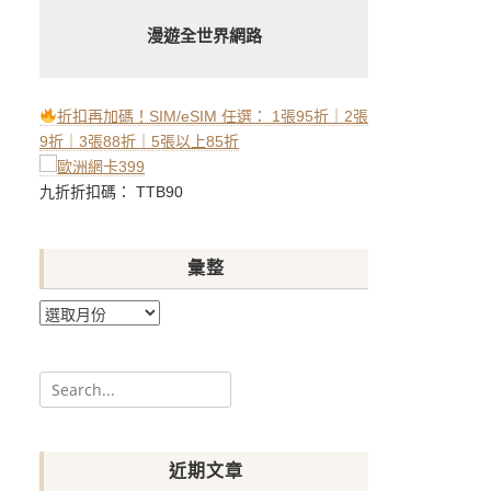
漫遊全世界網路
折扣再加碼！SIM/eSIM 任選： 1張95折｜2張
9折｜3張88折｜5張以上85折
九折折扣碼： TTB90
彙整
彙
整
Search
for:
近期文章