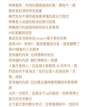
時間電表：你用的電跟我用的電，價格不一樣
聖家堂封頂的時空情書
雖然完全不懂但還是看得懂的語言方程式
帶著老小出遊的歐洲自駕行回憶
郵輪旅行的旅遊保險特別注意事項
AI的美麗與哀愁
東武百貨池袋本店coupon電子券折扣券
旅商180、財商0：搬到嘉義這社區，徹底翻轉了
我44歲後的人生劇本
受保護的內容: 台灣佛教的地位
受保護的內容: 關於佛教的一堂課
人腦才是核心！在這個大家都用 AI 的年代，我
們該如何不被淘汰？從托拉查人民族誌與『次
葬』談起
受保護的內容: 托拉雅五種神聖而獨特的葬禮傳
統
允許一切發生：從萬水千山的旅途，到拼湊博士
論文的生命養分
五千篇文章的數位考古：在修復連結中，找回半