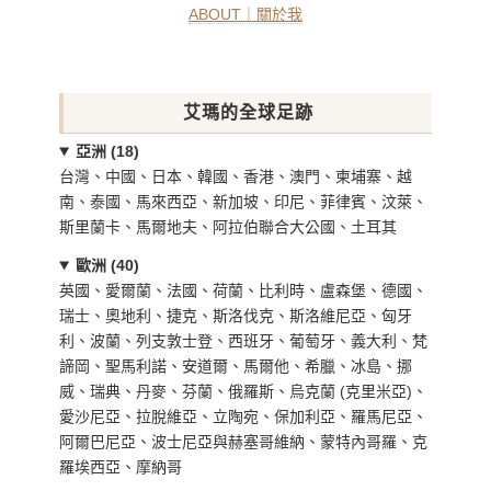
ABOUT｜關於我
艾瑪的全球足跡
亞洲 (18)
台灣、中國、日本、韓國、香港、澳門、柬埔寨、越
南、泰國、馬來西亞、新加坡、印尼、菲律賓、汶萊、
斯里蘭卡、馬爾地夫、阿拉伯聯合大公國、土耳其
歐洲 (40)
英國、愛爾蘭、法國、荷蘭、比利時、盧森堡、德國、
瑞士、奧地利、捷克、斯洛伐克、斯洛維尼亞、匈牙
利、波蘭、列支敦士登、西班牙、葡萄牙、義大利、梵
諦岡、聖馬利諾、安道爾、馬爾他、希臘、冰島、挪
威、瑞典、丹麥、芬蘭、俄羅斯、烏克蘭 (克里米亞)、
愛沙尼亞、拉脫維亞、立陶宛、保加利亞、羅馬尼亞、
阿爾巴尼亞、波士尼亞與赫塞哥維納、蒙特內哥羅、克
羅埃西亞、摩納哥