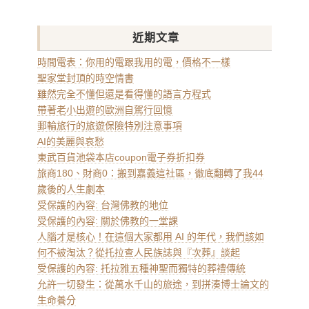
近期文章
時間電表：你用的電跟我用的電，價格不一樣
聖家堂封頂的時空情書
雖然完全不懂但還是看得懂的語言方程式
帶著老小出遊的歐洲自駕行回憶
郵輪旅行的旅遊保險特別注意事項
AI的美麗與哀愁
東武百貨池袋本店coupon電子券折扣券
旅商180、財商0：搬到嘉義這社區，徹底翻轉了我44
歲後的人生劇本
受保護的內容: 台灣佛教的地位
受保護的內容: 關於佛教的一堂課
人腦才是核心！在這個大家都用 AI 的年代，我們該如
何不被淘汰？從托拉查人民族誌與『次葬』談起
受保護的內容: 托拉雅五種神聖而獨特的葬禮傳統
允許一切發生：從萬水千山的旅途，到拼湊博士論文的
生命養分