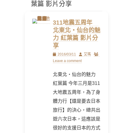
葉篇 影片分享
311地震五周年
北東北・仙台的魅
力 紅葉篇 影片分
享
Posted
Author
2016/03/11
艾瑪
on
Leave a comment
北東北・仙台的魅力
紅葉篇 今年三月是311
大地震五周年，為了身
體力行【還是要去日本
旅行】的決心，總共出
遊六次日本，這應該是
很好的支援日本的方式