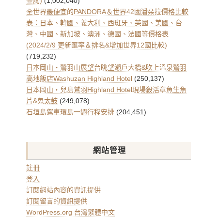
查詢)
(1,002,040)
全世界最便宜的PANDORA＆世界42國潘朵拉價格比較
表：日本、韓國、義大利、西班牙、英國、美國、台
灣、中國、新加坡、澳洲、德國、法國等價格表
(2024/2/9 更新匯率＆排名&增加世界12國比較)
(719,232)
日本岡山・鷲羽山展望台眺望瀨戶大橋&吹上溫泉鷲羽
高地飯店Washuzan Highland Hotel
(250,137)
日本岡山・兒島鷲羽Highland Hotel現場殺活章魚生魚
片&鬼太鼓
(249,078)
石垣島駕車環島一週行程安排
(204,451)
網站管理
註冊
登入
訂閱網站內容的資訊提供
訂閱留言的資訊提供
WordPress.org 台灣繁體中文