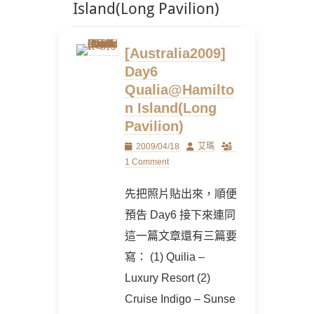
Island(Long Pavilion)
[Australia2009]
Day6
Qualia@Hamilto
n Island(Long
Pavilion)
Posted
Author
2009/04/18
艾瑪
on
1 Comment
先把照片貼出來，順便
預告 Day6 接下來連同
這一篇文章還有三篇要
寫： (1) Quilia –
Luxury Resort (2)
Cruise Indigo – Sunse