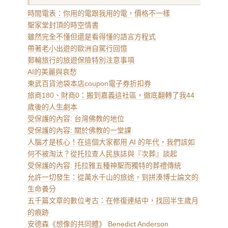
時間電表：你用的電跟我用的電，價格不一樣
聖家堂封頂的時空情書
雖然完全不懂但還是看得懂的語言方程式
帶著老小出遊的歐洲自駕行回憶
郵輪旅行的旅遊保險特別注意事項
AI的美麗與哀愁
東武百貨池袋本店coupon電子券折扣券
旅商180、財商0：搬到嘉義這社區，徹底翻轉了我44
歲後的人生劇本
受保護的內容: 台灣佛教的地位
受保護的內容: 關於佛教的一堂課
人腦才是核心！在這個大家都用 AI 的年代，我們該如
何不被淘汰？從托拉查人民族誌與『次葬』談起
受保護的內容: 托拉雅五種神聖而獨特的葬禮傳統
允許一切發生：從萬水千山的旅途，到拼湊博士論文的
生命養分
五千篇文章的數位考古：在修復連結中，找回半生歲月
的痕跡
安德森《想像的共同體》 Benedict Anderson