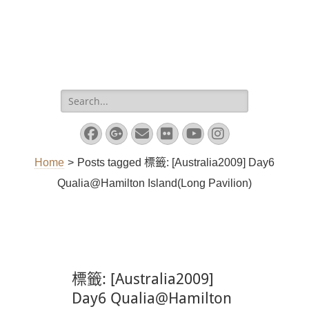
Search
for:
Facebook
Googleplus
Email
Flickr
YouTube
Instagram
Home
>
Posts tagged
標籤:
[Australia2009] Day6
Qualia@Hamilton Island(Long Pavilion)
標籤:
[Australia2009]
Day6 Qualia@Hamilton