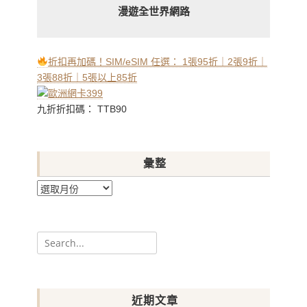
漫遊全世界網路
折扣再加碼！SIM/eSIM 任選： 1張95折｜2張9折｜
3張88折｜5張以上85折
九折折扣碼： TTB90
彙整
彙
整
Search
for:
近期文章