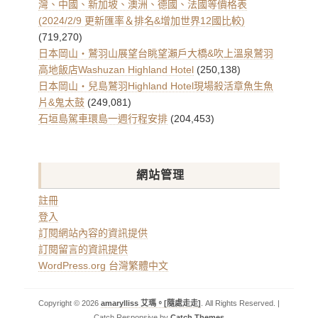
灣、中國、新加坡、澳洲、德國、法國等價格表
(2024/2/9 更新匯率＆排名&增加世界12國比較)
(719,270)
日本岡山・鷲羽山展望台眺望瀨戶大橋&吹上溫泉鷲羽
高地飯店Washuzan Highland Hotel
(250,138)
日本岡山・兒島鷲羽Highland Hotel現場殺活章魚生魚
片&鬼太鼓
(249,081)
石垣島駕車環島一週行程安排
(204,453)
網站管理
註冊
登入
訂閱網站內容的資訊提供
訂閱留言的資訊提供
WordPress.org 台灣繁體中文
Copyright © 2026
amarylliss 艾瑪。[隨處走走]
. All Rights Reserved. |
Catch Responsive by
Catch Themes