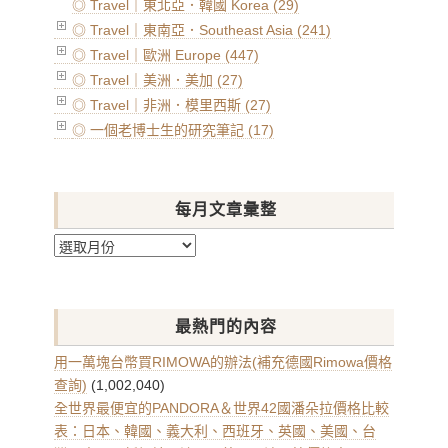
◎ Travel｜東北亞．韓國 Korea (29)
◎ Travel｜東南亞．Southeast Asia (241)
◎ Travel｜歐洲 Europe (447)
◎ Travel｜美洲．美加 (27)
◎ Travel｜非洲．模里西斯 (27)
◎ 一個老博士生的研究筆記 (17)
每月文章彙整
每
月
文
章
最熱門的內容
彙
整
用一萬塊台幣買RIMOWA的辦法(補充德國Rimowa價格
查詢)
(1,002,040)
全世界最便宜的PANDORA＆世界42國潘朵拉價格比較
表：日本、韓國、義大利、西班牙、英國、美國、台