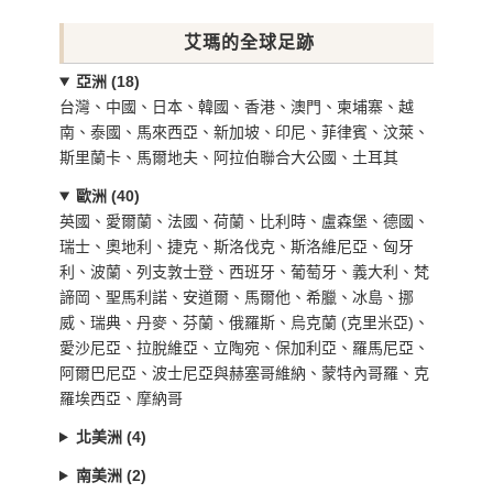
艾瑪的全球足跡
亞洲 (18)
台灣、中國、日本、韓國、香港、澳門、柬埔寨、越
南、泰國、馬來西亞、新加坡、印尼、菲律賓、汶萊、
斯里蘭卡、馬爾地夫、阿拉伯聯合大公國、土耳其
歐洲 (40)
英國、愛爾蘭、法國、荷蘭、比利時、盧森堡、德國、
瑞士、奧地利、捷克、斯洛伐克、斯洛維尼亞、匈牙
利、波蘭、列支敦士登、西班牙、葡萄牙、義大利、梵
諦岡、聖馬利諾、安道爾、馬爾他、希臘、冰島、挪
威、瑞典、丹麥、芬蘭、俄羅斯、烏克蘭 (克里米亞)、
愛沙尼亞、拉脫維亞、立陶宛、保加利亞、羅馬尼亞、
阿爾巴尼亞、波士尼亞與赫塞哥維納、蒙特內哥羅、克
羅埃西亞、摩納哥
北美洲 (4)
南美洲 (2)