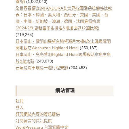
查詢)
(1,002,040)
全世界最便宜的PANDORA＆世界42國潘朵拉價格比較
表：日本、韓國、義大利、西班牙、英國、美國、台
灣、中國、新加坡、澳洲、德國、法國等價格表
(2024/2/9 更新匯率＆排名&增加世界12國比較)
(719,264)
日本岡山・鷲羽山展望台眺望瀨戶大橋&吹上溫泉鷲羽
高地飯店Washuzan Highland Hotel
(250,137)
日本岡山・兒島鷲羽Highland Hotel現場殺活章魚生魚
片&鬼太鼓
(249,079)
石垣島駕車環島一週行程安排
(204,453)
網站管理
註冊
登入
訂閱網站內容的資訊提供
訂閱留言的資訊提供
WordPress.org 台灣繁體中文