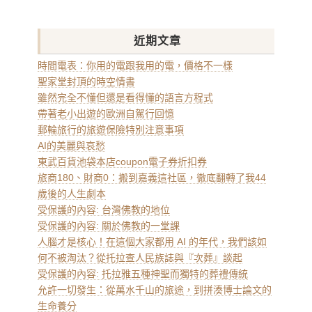
近期文章
時間電表：你用的電跟我用的電，價格不一樣
聖家堂封頂的時空情書
雖然完全不懂但還是看得懂的語言方程式
帶著老小出遊的歐洲自駕行回憶
郵輪旅行的旅遊保險特別注意事項
AI的美麗與哀愁
東武百貨池袋本店coupon電子券折扣券
旅商180、財商0：搬到嘉義這社區，徹底翻轉了我44
歲後的人生劇本
受保護的內容: 台灣佛教的地位
受保護的內容: 關於佛教的一堂課
人腦才是核心！在這個大家都用 AI 的年代，我們該如
何不被淘汰？從托拉查人民族誌與『次葬』談起
受保護的內容: 托拉雅五種神聖而獨特的葬禮傳統
允許一切發生：從萬水千山的旅途，到拼湊博士論文的
生命養分