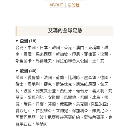
ABOUT｜關於我
艾瑪的全球足跡
亞洲 (18)
台灣、中國、日本、韓國、香港、澳門、柬埔寨、越
南、泰國、馬來西亞、新加坡、印尼、菲律賓、汶萊、
斯里蘭卡、馬爾地夫、阿拉伯聯合大公國、土耳其
歐洲 (40)
英國、愛爾蘭、法國、荷蘭、比利時、盧森堡、德國、
瑞士、奧地利、捷克、斯洛伐克、斯洛維尼亞、匈牙
利、波蘭、列支敦士登、西班牙、葡萄牙、義大利、梵
諦岡、聖馬利諾、安道爾、馬爾他、希臘、冰島、挪
威、瑞典、丹麥、芬蘭、俄羅斯、烏克蘭 (克里米亞)、
愛沙尼亞、拉脫維亞、立陶宛、保加利亞、羅馬尼亞、
阿爾巴尼亞、波士尼亞與赫塞哥維納、蒙特內哥羅、克
羅埃西亞、摩納哥