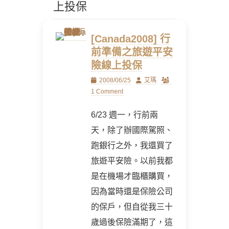
上投保
[Canada2008] 行
前準備之旅遊平安
險線上投保
Posted
Author
2008/06/25
艾瑪
on
1 Comment
6/23 週一，行前兩
天，除了辦國際駕照、
跑銀行之外，我還買了
旅遊平安險。以前我都
是在機場才臨櫃購買，
因為當時還是保險公司
的保戶，但自從我三十
歲過後保險滿期了，這