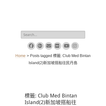
Search
for:
Facebook
Googleplus
Email
Flickr
YouTube
Instagram
Home
>
Posts tagged
標籤:
Club Med Bintan
Island(2)新加坡搭船往民丹島
標籤:
Club Med Bintan
Island(2)新加坡搭船往