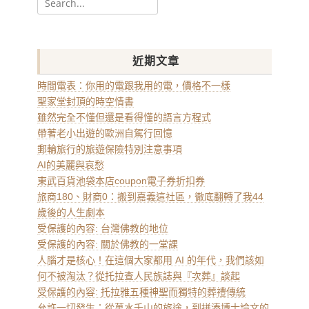
for:
近期文章
時間電表：你用的電跟我用的電，價格不一樣
聖家堂封頂的時空情書
雖然完全不懂但還是看得懂的語言方程式
帶著老小出遊的歐洲自駕行回憶
郵輪旅行的旅遊保險特別注意事項
AI的美麗與哀愁
東武百貨池袋本店coupon電子券折扣券
旅商180、財商0：搬到嘉義這社區，徹底翻轉了我44
歲後的人生劇本
受保護的內容: 台灣佛教的地位
受保護的內容: 關於佛教的一堂課
人腦才是核心！在這個大家都用 AI 的年代，我們該如
何不被淘汰？從托拉查人民族誌與『次葬』談起
受保護的內容: 托拉雅五種神聖而獨特的葬禮傳統
允許一切發生：從萬水千山的旅途，到拼湊博士論文的