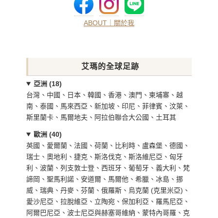
ABOUT｜關於我
艾瑪的全球足跡
亞洲 (18)
台灣、中國、日本、韓國、香港、澳門、柬埔寨、越
南、泰國、馬來西亞、新加坡、印尼、菲律賓、汶萊、
斯里蘭卡、馬爾地夫、阿拉伯聯合大公國、土耳其
歐洲 (40)
英國、愛爾蘭、法國、荷蘭、比利時、盧森堡、德國、
瑞士、奧地利、捷克、斯洛伐克、斯洛維尼亞、匈牙
利、波蘭、列支敦士登、西班牙、葡萄牙、義大利、梵
諦岡、聖馬利諾、安道爾、馬爾他、希臘、冰島、挪
威、瑞典、丹麥、芬蘭、俄羅斯、烏克蘭 (克里米亞)、
愛沙尼亞、拉脫維亞、立陶宛、保加利亞、羅馬尼亞、
阿爾巴尼亞、波士尼亞與赫塞哥維納、蒙特內哥羅、克