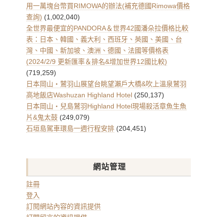
整
用一萬塊台幣買RIMOWA的辦法(補充德國Rimowa價格
查詢)
(1,002,040)
全世界最便宜的PANDORA＆世界42國潘朵拉價格比較
表：日本、韓國、義大利、西班牙、英國、美國、台
灣、中國、新加坡、澳洲、德國、法國等價格表
(2024/2/9 更新匯率＆排名&增加世界12國比較)
(719,259)
日本岡山・鷲羽山展望台眺望瀨戶大橋&吹上溫泉鷲羽
高地飯店Washuzan Highland Hotel
(250,137)
日本岡山・兒島鷲羽Highland Hotel現場殺活章魚生魚
片&鬼太鼓
(249,079)
石垣島駕車環島一週行程安排
(204,451)
網站管理
註冊
登入
訂閱網站內容的資訊提供