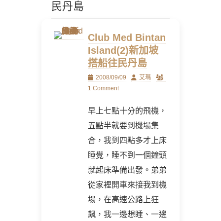
民丹島
Club Med Bintan
Island(2)新加坡
搭船往民丹島
Posted
Author
2008/09/09
艾瑪
on
1 Comment
早上七點十分的飛機，
五點半就要到機場集
合，我到四點多才上床
睡覺，睡不到一個鐘頭
就起床準備出發。弟弟
從家裡開車來接我到機
場，在高速公路上狂
飆，我一邊想睡、一邊