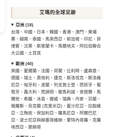
艾瑪的全球足跡
亞洲 (18)
台灣、中國、日本、韓國、香港、澳門、柬埔
寨、越南、泰國、馬來西亞、新加坡、印尼、菲
律賓、汶萊、斯里蘭卡、馬爾地夫、阿拉伯聯合
大公國、土耳其
歐洲 (40)
英國、愛爾蘭、法國、荷蘭、比利時、盧森堡、
德國、瑞士、奧地利、捷克、斯洛伐克、斯洛維
尼亞、匈牙利、波蘭、列支敦士登、西班牙、葡
萄牙、義大利、梵諦岡、聖馬利諾、安道爾、馬
爾他、希臘、冰島、挪威、瑞典、丹麥、芬蘭、
俄羅斯、烏克蘭 (克里米亞)、愛沙尼亞、拉脫維
亞、立陶宛、保加利亞、羅馬尼亞、阿爾巴尼
亞、波士尼亞與赫塞哥維納、蒙特內哥羅、克羅
埃西亞、摩納哥