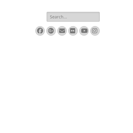
Search
for:
Facebook
Googleplus
Email
Flickr
YouTube
Instagram