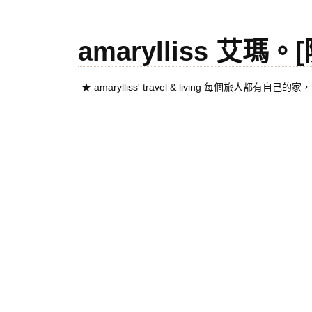
amarylliss 艾瑪
★ amarylliss' travel & living 每個旅人