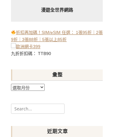
漫遊全世界網路
折扣再加碼！SIM/eSIM 任選： 1張95折｜2張
9折｜3張88折｜5張以上85折
九折折扣碼： TTB90
彙整
彙
整
Search
for:
近期文章