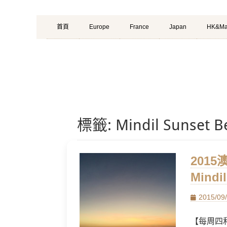
Primary
Skip
首頁
Europe
France
Japan
HK&Ma
Menu
to
content
標籤:
Mindil Sunset B
201
Mindi
Posted
2015/09
on
【每周四和