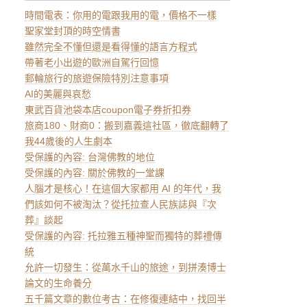
時間電表：你用的電跟我用的電，價格不一樣
聖家堂封頂的時空情書
雖然完全不懂但還是看得懂的語言方程式
帶著老小出遊的歐洲自駕行回憶
郵輪旅行的旅遊保險特別注意事項
AI的美麗與哀愁
東武百貨池袋本店coupon電子券折扣券
旅商180、財商0：搬到嘉義這社區，徹底翻轉了
我44歲後的人生劇本
受保護的內容: 台灣佛教的地位
受保護的內容: 關於佛教的一堂課
人腦才是核心！在這個大家都用 AI 的年代，我
們該如何不被淘汰？從托拉查人民族誌與『次
葬』談起
受保護的內容: 托拉雅五種神聖而獨特的葬禮傳
統
允許一切發生：從萬水千山的旅途，到拼湊博士
論文的生命養分
五千篇文章的數位考古：在修復連結中，找回半