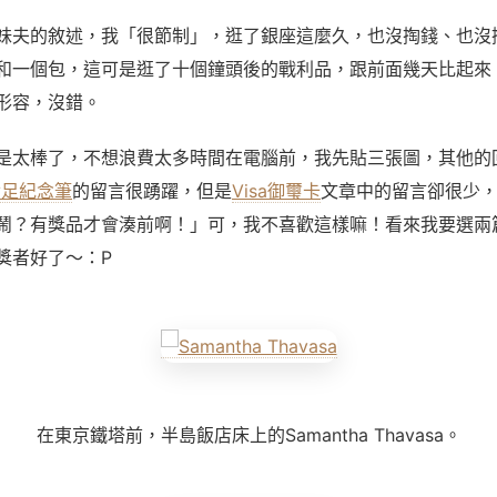
妹夫的敘述，我「很節制」，逛了銀座這麼久，也沒掏錢、也沒
和一個包，這可是逛了十個鐘頭後的戰利品，跟前面幾天比起來
形容，沒錯。
是太棒了，不想浪費太多時間在電腦前，我先貼三張圖，其他的
世足紀念筆
的留言很踴躍，但是
Visa御璽卡
文章中的留言卻很少
鬧？有獎品才會湊前啊！」可，我不喜歡這樣嘛！看來我要選兩
獎者好了～：P
在東京鐵塔前，半島飯店床上的Samantha Thavasa。