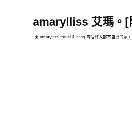
amarylliss 艾瑪
★ amarylliss' travel & living 每個旅人