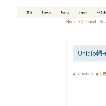
Primary
Skip
首頁
Europe
France
Japan
HK&Ma
Menu
to
Home
>
◎ Travel｜
content
Uniqlo帽
Posted
Author
2010/06/01
艾
on