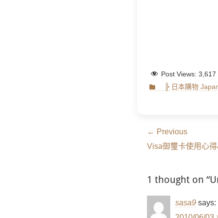
Post Views:
3,617
Categories
╠ 日本購物 Japan 
文
← Previous
Previous
章
Visa御璽卡使用心
post:
導
1 thought on 
覽
sasa9
says:
2010/06/03 