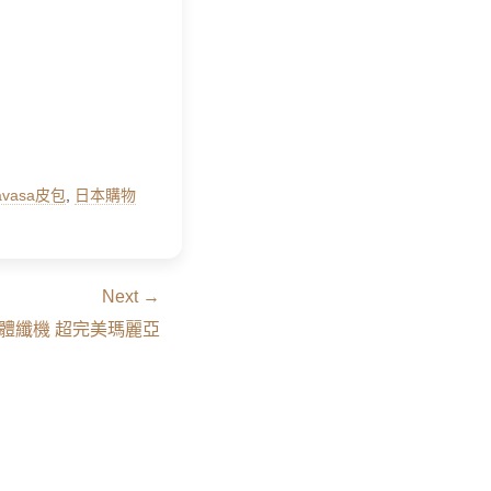
havasa皮包
,
日本購物
Next →
no美體纖機 超完美瑪麗亞