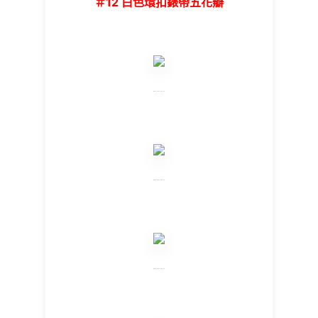
＃12 白色環扣錶帶五花瓣