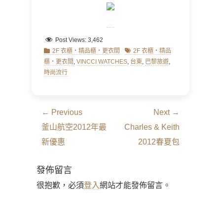
Post Views:
3,462
Categories
Tags
2F 衣櫃‧精品櫃‧更衣間
2F 衣櫃‧精品
櫃‧更衣間
,
VINCCI WATCHES
,
台東
,
巴黎旅遊
,
時尚流行
文
← Previous
Next →
章
Previous
Next
釜山航空2012年最
Charles & Keith
導
post:
post:
新優惠
2012春夏包
覽
發佈留言
很抱歉，必須
登入
網站才能發佈留言。