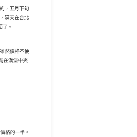
吃的，五月下旬
話，隔天在台北
面了。
，雖然價格不便
擺在漢堡中夾
了價格的一半。