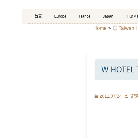
Primary
Skip
首頁
Europe
France
Japan
HK&Ma
Menu
to
Home
>
◎ Taiw
content
W HOTE
Posted
Author
2011/07/24
艾
on