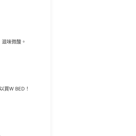
，滋味微酸。
以買W BED！
。