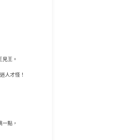
王見王。
迷人才怪！
跳一點，
。