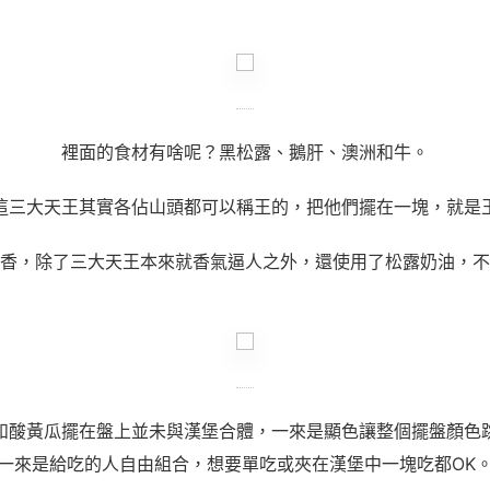
裡面的食材有啥呢？黑松露、鵝肝、澳洲和牛。
這三大天王其實各佔山頭都可以稱王的，把他們擺在一塊，就是
香，除了三大天王本來就香氣逼人之外，還使用了松露奶油，不
和酸黃瓜擺在盤上並未與漢堡合體，一來是顯色讓整個擺盤顏色
一來是給吃的人自由組合，想要單吃或夾在漢堡中一塊吃都OK