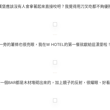
漢堡應該沒有人會拿著起來直接咬吧？我覺得用刀叉吃都不夠優雅
一旁的薯條也很亮眼，我在W HOTEL的第一餐就獻給這漢堡啦
一個BAR都是木材堆砌出來的，加上鏡子的反射，很耀眼、好