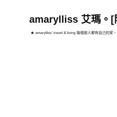
amarylliss 艾瑪
★ amarylliss' travel & living 每個旅人