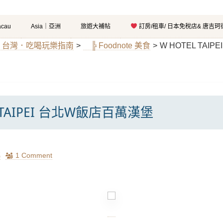
cau
Asia｜亞洲
旅遊大補帖
訂房/租車/ 日本免稅店& 唐吉
an｜台灣．吃喝玩樂指南
>
╠ Foodnote 美食
>
W HOTEL TAI
L TAIPEI 台北W飯店百萬漢堡
瑪
1 Comment