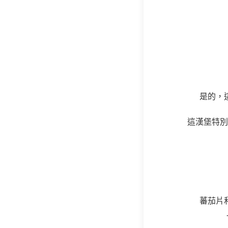
是的，
這漢堡特別
蕃茄片