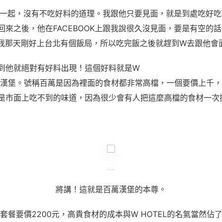
y在一起，沒有不吃好料的道理。我跟他只要見面，就是到處吃好
回來之後，他在FACEBOOK上跟我說很久沒見面，要是有空的
我那天剛好上台北有個飯局，所以吃完飯之後就趕到W去跟他會
到他就絕對有好料出現！這個好料就是W
百萬漢堡。號稱百萬是因為裡面的食材都非常高檔，一個要價上千
是市面上吃不到的味道，因為很少會有人把這麼高檔的食材一次
將講！這就是百萬漢堡的本尊。
套餐要價2200元，高貴食材的成本與W HOTEL的名氣當然佔