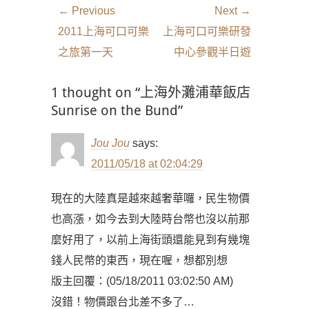
文
← Previous
Next →
章
Previous
Next
2011上海可口可樂
上海可口可樂研發
導
post:
post:
之旅第一天
中心參觀半日遊
覽
1 thought on “上海外灘浦華飯店
Sunrise on the Bund”
Jou Jou
says:
2011/05/18 at 02:04:29
現在的大陸真是越來越奢華囉，民生物價
也高漲，如今去到大陸時台幣也沒以前那
麼好用了，以前上海街頭還能見到有幾塊
錢人民幣的東西，現在喔，想都別想
版主回覆：(05/18/2011 03:02:50 AM)
沒錯！物價跟台北差不多了…