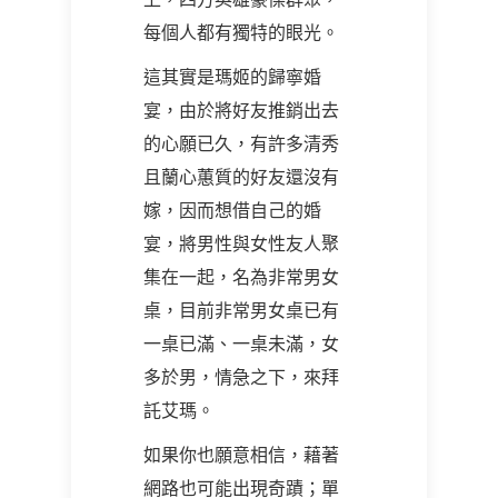
每個人都有獨特的眼光。
這其實是瑪姬的歸寧婚
宴，由於將好友推銷出去
的心願已久，有許多清秀
且蘭心蕙質的好友還沒有
嫁，因而想借自己的婚
宴，將男性與女性友人聚
集在一起，名為非常男女
桌，目前非常男女桌已有
一桌已滿、一桌未滿，女
多於男，情急之下，來拜
託艾瑪。
如果你也願意相信，藉著
網路也可能出現奇蹟；單