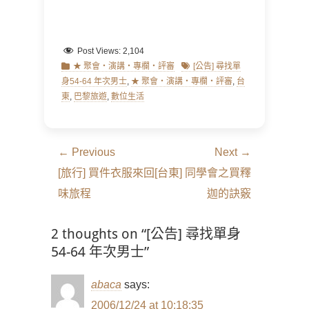
Post Views:
2,104
Categories
Tags
★ 聚會‧演講‧專欄‧評審
[公告] 尋找單
身54-64 年次男士
,
★ 聚會‧演講‧專欄‧評審
,
台
東
,
巴黎旅遊
,
數位生活
文
← Previous
Next →
章
Previous
Next
[旅行] 買件衣服來回
[台東] 同學會之買釋
導
post:
post:
味旅程
迦的訣竅
覽
2 thoughts on “[公告] 尋找單身
54-64 年次男士”
abaca
says:
2006/12/24 at 10:18:35