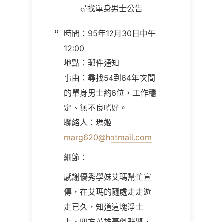
尋找單身男士公告
時間：95年12月30日中午
12:00
地點：郵件通知
事由：尋找54到64年次間
的單身男士約6位，工作穩
定、無不良嗜好。
聯絡人：瑪姬
marg620@hotmail.com
細節：
感謝優秀學妹艾瑪幫忙宣
傳，在艾瑪的隨處走走遊
走已久，知道這塊淨土
上，四方英雄豪傑群聚，