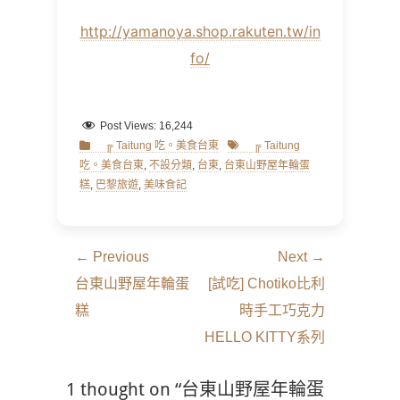
http://yamanoya.shop.rakuten.tw/in
fo/
Post Views:
16,244
Categories
Tags
╔ Taitung 吃。美食台東
╔ Taitung
吃。美食台東
,
不設分類
,
台東
,
台東山野屋年輪蛋
糕
,
巴黎旅遊
,
美味食記
文
← Previous
Next →
章
Previous
Next
台東山野屋年輪蛋
[試吃] Chotiko比利
導
post:
post:
糕
時手工巧克力
覽
HELLO KITTY系列
1 thought on “台東山野屋年輪蛋