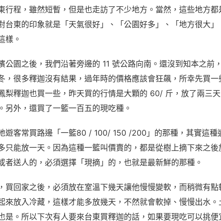
東行程，雖然短暫，但是也走訪了不少地方。當然，這些地方都
對台東的印象就是「天氣很好」、「公園好多」、「地方很大」
這樣。
濱公園之後，我們沿著旁邊的
11
號公路向南。還沒到知本之前
冬，很多釋迦沒有結果，過年時的價格應該會狂飆，所幸先買一
鳳梨釋迦也買一些，昨天買的行情是大顆的
60/
斤，放了兩三天
。另外，還買了一籃一百五的現吃種。
地遊客常買路邊「一籃
80 / 100/ 150 /200
」的那種，其實這種
多只能放一天。因為這種一籃叫價賣的，都是從樹上摘下來之後
或者送人的，必須選擇「現摘」的，也就是最新鮮的那種。
，買回家之後，必須放在室溫下幾天讓他慢慢變軟，而稍微有點
起來放入冷藏，這樣才能多放幾天，不然就會軟掉、慢慢出水。
也是。所以下次有人要來台東買釋迦的話，如果要現吃可以挑便