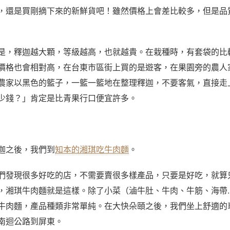
，還是買剛摘下來的新鮮貨吧！雖然價格上會差比較多，但是品
是，釋迦越大顆，等級越高，也就越貴。在栽種時，有套袋的比
價格也會相對高，在台東市區街上買的是遊客，在果園旁的農人
農家以黑色的籃子，一籃一籃地在整理釋迦，不要客氣，直接走
少錢？」肯定是比青果行口便宜許多。
迦之後，我們到
知本的湘琪吃牛肉麵
。
們發現很多好吃的店，不需要賣很多樣產品，只要是好吃，就算
，湘琪牛肉麵就是這樣。除了小菜（滷牛肚、牛肉、牛筋、海帶
牛肉麵，產品種類非常單純。在大快朵頤之後，我們坐上舒適的
南迴公路到屏東。