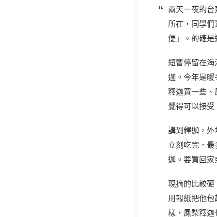
兩天一夜的台
所在，同學們
便」。的確是
短暫停留在海
迦。今年是暖
釋迦買一些、
覺得可以接受
講到釋迦，外
立刻吃完，最
迦。要買回家
現摘的比較硬
用報紙把他包
樣，鳳梨釋迦