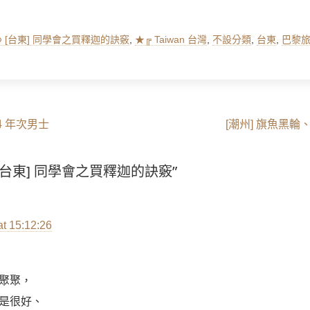
ags
[台東] 同學會之買釋迦的訣竅
,
★╔ Taiwan 台灣
,
不設分類
,
台東
,
巴黎
Next
64 年次男士
[潮州] 旗魚黑
post:
on “[台東] 同學會之買釋迦的訣竅”
at 15:12:26
聚聚，
是很好、