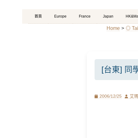
Primary
Skip
首頁
Europe
France
Japan
HK&Ma
Menu
to
Home
>
◎ T
content
[台東] 
Posted
Author
2006/12/25
艾
on