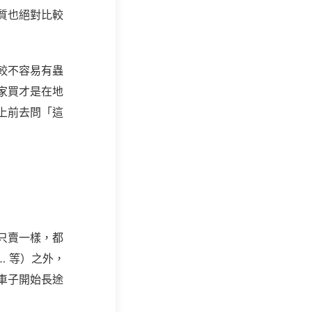
質也絕對比較
較不容易有蟲
家買才是在地
上前去問「這
只賣一樣，都
…
等）之外，
車子開始長途