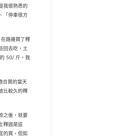
是我很熟悉的
、「停車很方
，在路邊買了釋
些回去吃，土
的
50/
斤，我
適合買的當天
放比較久的釋
軟之後，就要
土釋迦是這
宜的買，但如