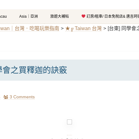
cau
Asia｜亞洲
旅遊大補帖
訂房/租車/ 日本免稅店& 唐吉
aiwan｜台灣．吃喝玩樂指南
>
★╔ Taiwan 台灣
>
[台東] 同學
同學會之買釋迦的訣竅
瑪
3 Comments