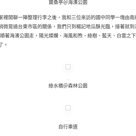
寶桑亭＠海濱公園
家裡閒聊一陣整理行李之後，我和三位來訪的國中同學一塊由南
稍微晃過台東市區的關係，我們只到楊記地瓜酥光臨，接著就到
 順著海濱公園走，陽光燦爛、海風和煦，綠樹、藍天、白雲之
了。
綠水橋＠森林公園
自行車道