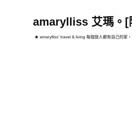
amarylliss 艾瑪
★ amarylliss' travel & living 每個旅人