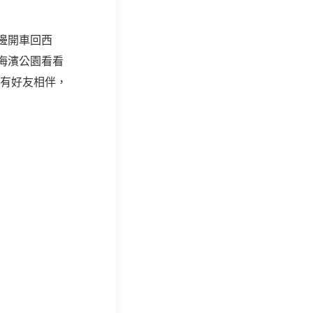
邊開車回西
海濱公園看看
下有好友相伴，