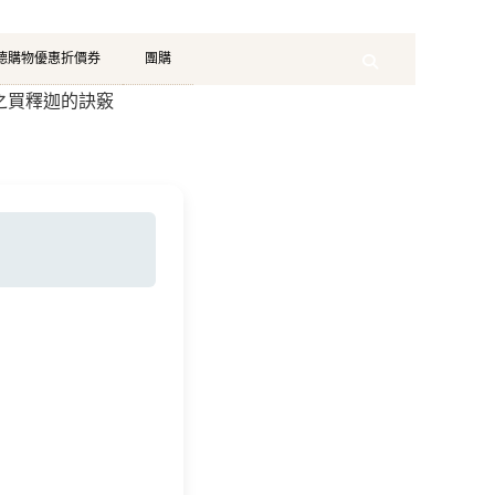
珂德購物優惠折價券
團購
Search
會之買釋迦的訣竅