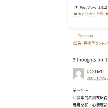
Post Views:
2,912
Categories
T
★╔ Taiwan 台灣
文
← Previous
Previous
章
[公告] 尋找單身54-
post:
導
3 thoughts 
覽
Boo
says:
2006/12/25 
第一名～
和多年的老朋友難得
走走閒聊，心情應該