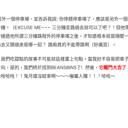
了另外一個停車場，並告訴我說: 你停錯停車場了，應該是另外一
鐘。（EXCUSE ME~~~ 三分鐘走路過去就可以了吧？！但
繞道他所謂三分鐘路程外的停車場之後，才知道根本就是隔壁一條路
過去又開過來是哪一招？ 路痴真的不能帶路啊（好痛苦）。
，我們吃甜點的故事不可能就這樣畫上句點。當我好不容易把車
，是的，我們終於找到BEANSBINS了! 然後，
它關門大吉了
哈哈哈哈！！鬼月還沒結束啊～～～嚇屬人囉！！！哈哈～