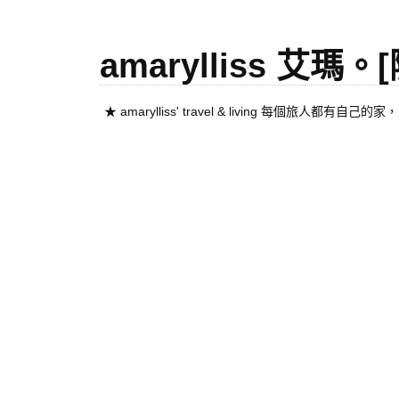
amarylliss 艾瑪
★ amarylliss' travel & living 每個旅人