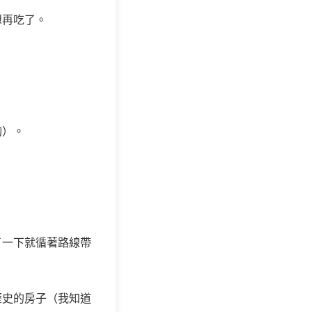
想再吃了。
夠）。
了一下就循著路線帶
歷史的房子（我知道