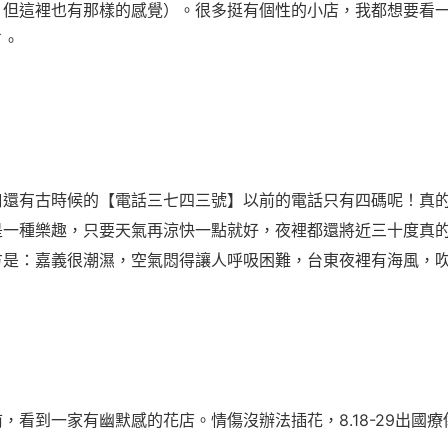
，但這裡也有那樣的感覺）。很多挺有個性的小店，我都想要看
了。
口還有古時候的【電話三七四三號】以前的電話只有四碼呢！真
是一種樂趣，只要天氣再涼快一點就好，夜裡都還將近三十度真
方是：嘉義很潮濕，空氣悶得讓人呼吸困難，台東夜裡有海風，
，看到一家有幽默感的花店。情傷沒辦法插花，8.18-29出國