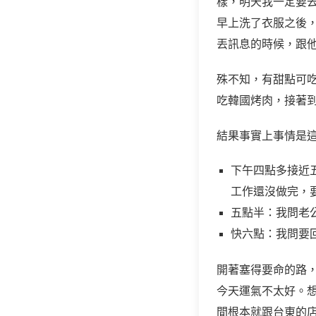
樣，明天我一定要去
早上洗了衣服之後
丟訊息的時候，跟
殊不知，有甜點可吃
吃韓國烤肉，接著
結果事實上事情是這
下午四點多接近
工作還沒做完，
五點半：我問老
快六點：我問要
開著塞得要命的路
今天運氣不太好。想
間根本就跟台東的