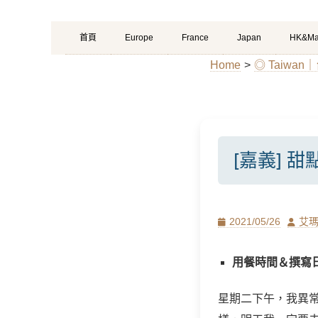
Primary
Skip
首頁
Europe
France
Japan
HK&Ma
Menu
to
Home
>
◎ Taiwa
content
[嘉義] 
Posted
Author
2021/05/26
艾
on
用餐時間＆撰寫日期
星期二下午，我異常