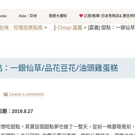
cau
Asia｜亞洲
旅遊大補帖
訂房/租車/ 日本免稅店& 唐吉
n｜台灣．吃喝玩樂指南
>
╠ Chiayi 嘉義
>
[嘉義] 甜點：一銀仙
甜點：一銀仙草/品花豆花/油頭雞蛋糕
瑪
Leave a comment
：2019.8.27
想吃甜點。其實這個甜點夢也做了一整天，從前一晚要睡覺前，