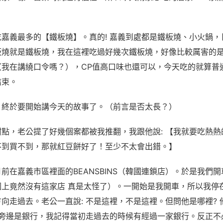
嘉義最多的【鐵板燒】。真的! 嘉義到處都是鐵板燒、小火鍋
板燒就是鐵板燒，我在這裡吃過好幾次鐵板燒，好像比較厲害的
（我在講繞口令嗎？），CP值高口味也還可以，今天吃的就算普
結束。
。終於要開始講今天的故事了。（前言是否太長？）
點，老公提了好幾個案都被我推翻，我跟他說: 【我就要吃熱
不到買不到，那就紅豆餅好了！至少不太會出錯。】
前在嘉義市區裡面的BEANSBINS（韓國連鎖店）。於是我們
圖上竟然沒有這家店 真是太怪了）。一開始是我開車，所以我停
向走過去。老公一直說: 不是這裡，不是這裡。但問他是哪裡?
下旁邊是銀行，我記得當初走過去的時候有經過一家銀行。反正