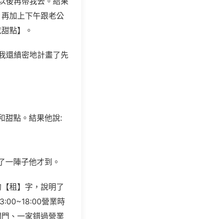
後以後再帶我去。結果
，再加上下午跟老公
吃甜點】。
虧我還縝密地計畫了先
和甜點。結果他說:
了一陣子他才到。
的【租】字，說明了
0~18:00營業時
關門、一家錯過營業