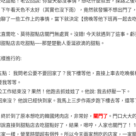
吃甜點！老公回說: 你整天都沒事情，想吃什麼就去，探路之
，下午看天色不太好（其實也沒下雨），竟然就發懶不想出門了
他聊了一些工作上的事情，當下就決定【傍晚等他下班再一起去
直需吃、莫待甜點店關門無處買。沒錯! 今天就遇到了這事。
到甜點店去吃甜點—-那楚楚動人垂涎欲滴的甜點。
樣進行的:
五點： 我問老公要不要回家了？我下樓等他，直接上車去吃晚餐
要我等等。
公工作結束沒？果然！他跑去抓娃娃了。他說: 我去紓壓一下。
回來沒？ 他說已經快到家。我馬上三步作兩步跑下樓去等，還等
，終於到了原本想吃的韓國烤肉店，非常好，
關門了
。門口大大
說直接到甜點店去吃甜點好了，結果，嗯哼，人家也關門了！ 13:0
店家一樣，營業時間超有個性。所以今天兩家想吃的店家，一家