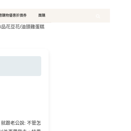
珂德購物優惠折價券
團購
Search
草/品花豆花/油頭雞蛋糕
就跟老公說: 不管怎