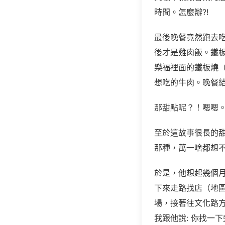
時間。怎麼辦?!
最後晚餐竟然跑去吃
後才是雞肉飯。鐵
樂福裡面的鐵板燒
想吃的牛肉。晚餐
那甜點呢？！嗯嗯
至於這故事很長的甜
那種，萬一啥都想
於是，他想起幾個月
下來走路找店（地
場，接著往文化路方
我跟他說: 你找一