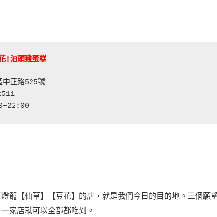
花|油頭雞蛋糕
中正路525號

511

–22:00
紅燈籠【仙草】【豆花】的店，就是我們今日的目的地。三個願
，一家店就可以全部都吃到。