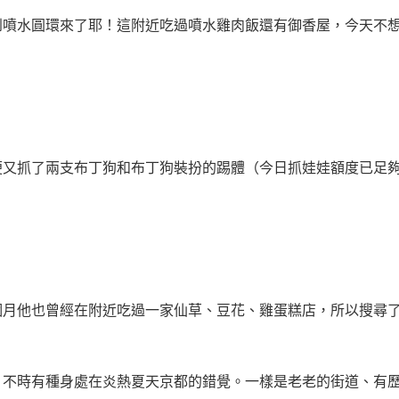
到噴水圓環來了耶！這附近吃過噴水雞肉飯還有御香屋，今天不
便又抓了兩支布丁狗和布丁狗裝扮的踢體（今日抓娃娃額度已足
個月他也曾經在附近吃過一家仙草、豆花、雞蛋糕店，所以搜尋
，不時有種身處在炎熱夏天京都的錯覺。一樣是老老的街道、有