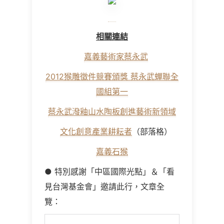
相關連結
嘉義藝術家蔡永武
2012猴雕徵件競賽頒獎 蔡永武蟬聯全
國組第一
蔡永武潑釉山水陶板創進藝術新領域
文化創意產業耕耘者
（部落格）
嘉義石猴
● 特別感謝「中區國際光點」＆「看
見台灣基金會」邀請此行，文章全
覽：