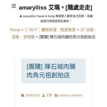
amarylliss 艾瑪。[隨處走走]
★ amarylliss' travel & living 每個旅人都有自己的家，並藉
由旅行來感受家的美好！
Home
>
◎ BUY｜購物有理．敗家無罪
>
1F 冰箱‧
酒窖‧食物櫃
>
[團購] 陳石城肉脯肉角元祖創始店
[團購] 陳石城肉脯
肉角元祖創始店
Posted
Author
2009/10/18
艾瑪
Leave a comment
on