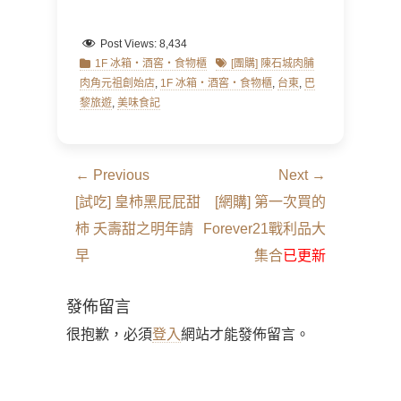
Post Views:
8,434
Categories
Tags
1F 冰箱‧酒窖‧食物櫃
[團購] 陳石城肉脯
肉角元祖創始店
,
1F 冰箱‧酒窖‧食物櫃
,
台東
,
巴
黎旅遊
,
美味食記
文
← Previous
Next →
章
Previous
Next
[試吃] 皇柿黑屁屁甜
[網購] 第一次買的
導
post:
post:
柿 夭壽甜之明年請
Forever21戰利品大
覽
早
集合
已更新
發佈留言
很抱歉，必須
登入
網站才能發佈留言。