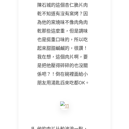
陳石城的這個杏仁脆片肉
乾不知道有沒有窯烤？因
為他的窯燒味不像肉角肉
乾那些這麼重，但是調味
也是挺重口味的，所以吃
起來甜甜鹹鹹的，很讚！
我在想，這個肉片啊，要
是把他壓得碎碎的也沒關
係吧？！倒在碗裡面給小
朋友用湯匙舀來吃都OK。
他的肉片比較波浪一點，