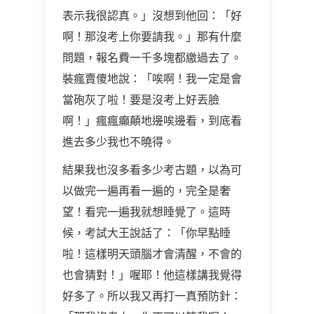
表示我很認真。」沒想到他回：「好
啊！那沒考上你要請我。」那有什麼
問題，報名費一千多塊都繳過去了。
裝瘋賣傻地說：「唉啊！我一定是會
當砲灰了啦！要是沒考上好丟臉
啊！」瘋瘋癲顛地邊唉邊看，到底看
進去多少我也不曉得。
結果我也沒多看多少考古題，以為可
以做完一遍再看一遍的，完全是奢
望！看完一遍我就想睡覺了。這時
候，考試大王說話了：「你早點睡
啦！這樣明天頭腦才會清醒，不會的
也會猜對！」喔耶！他這樣講我覺得
好多了。所以我又再打一真預防針：