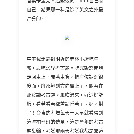
答案卡畫完。超緊張的！
<<<
自己嚇
自己。結果那一科是除了英文之外最
高分的。
中午我走路到附近的老林小店吃午
餐，邊吃邊配考古題。吃完飯悠閒地
走回車上，開著車窗，把座位調到很
後面，腳都翹到方向盤上了，躺著在
那邊讀考古題。風吹過來，好涼好舒
服，看著看著都差點睡著了。喔，對
了！台東的考場每天一大早就看得到
這些補習班的傳單，這是歷年的考古
題集錦，考試那兩天考試我都是靠這