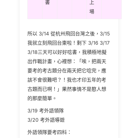
書
上
場
所以 3/14 從杭州飛回台灣之後，3/15
我就立刻飛回台東啦！剩下 3/16 3/17
3/18
三天可以好好唸書，我積極地擬
出作戰計畫，心裡想：「唉，把兩天
要考的考古題分在兩天把它唸完，應
該不會很難吧？！我也才印五年的考
古題而已啊！」果然事情不是憨人想
的那麼簡單。
3/
19
考外語領隊
3/
20
考外語導遊
外語領隊要考四科：