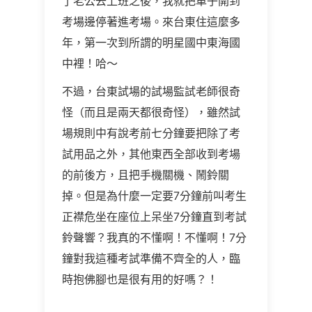
了老公去上班之後，我就把車子開到
考場邊停著進考場。來台東住這麼多
年，第一次到所謂的明星國中東海國
中裡！哈～
不過，台東試場的試場監試老師很奇
怪（而且是兩天都很奇怪），雖然試
場規則中有說考前七分鐘要把除了考
試用品之外，其他東西全部收到考場
的前後方，且把手機關機、鬧鈴關
掉。但是為什麼一定要7分鐘前叫考生
正襟危坐在座位上呆坐7分鐘直到考試
鈴聲響？我真的不懂啊！不懂啊！7分
鐘對我這種考試準備不齊全的人，臨
時抱佛腳也是很有用的好嗎？！