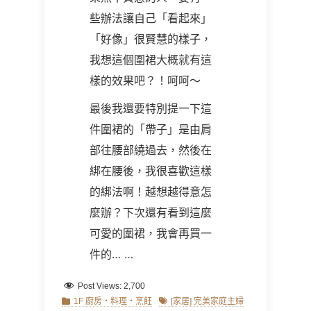
些辦法讓自己「看起來」
「好像」很賢慧的樣子，
我想這個圍裙大概就有這
樣的效果吧？！呵呵～
最後我還要特別提一下這
件圍裙的「帶子」是由肩
部往腰部繞過去，然後在
綁在腰後，我很喜歡這樣
的綁法啊！越想越得意怎
麼辦？下次還有看到這麼
可愛的圍裙，我會再買一
件的
… …
Post Views:
2,700
Categories
Tags
1F 廚房‧料理‧烹飪
[家居] 完美家庭主婦