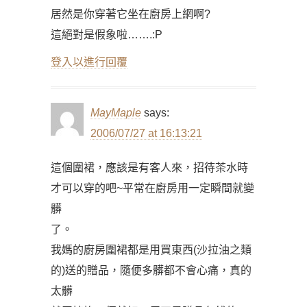
居然是你穿著它坐在廚房上網啊?
這絕對是假象啦…….:P
登入以進行回覆
MayMaple
says:
2006/07/27 at 16:13:21
這個圍裙，應該是有客人來，招待茶水時
才可以穿的吧~平常在廚房用一定瞬間就變
髒
了。
我媽的廚房圍裙都是用買東西(沙拉油之類
的)送的贈品，隨便多髒都不會心痛，真的
太髒