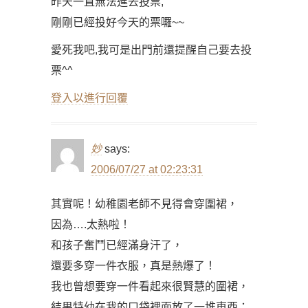
昨天一直無法進去投票,
剛剛已經投好今天的票囉~~
愛死我吧,我可是出門前還提醒自己要去投
票^^
登入以進行回覆
妙
says:
2006/07/27 at 02:23:31
其實呢！幼稚園老師不見得會穿圍裙，
因為….太熱啦！
和孩子奮鬥已經滿身汗了，
還要多穿一件衣服，真是熱爆了！
我也曾想要穿一件看起來很賢慧的圍裙，
結果特幼在我的口袋裡面放了一堆東西：