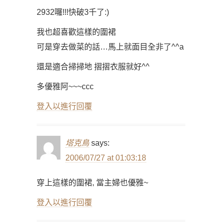
2932囉!!!快破3千了:)
我也超喜歡這樣的圍裙
可是穿去做菜的話…馬上就面目全非了^^a
還是適合掃掃地 摺摺衣服就好^^
多優雅阿~~~ccc
登入以進行回覆
塔克鳥
says:
2006/07/27 at 01:03:18
穿上這樣的圍裙, 當主婦也優雅~
登入以進行回覆