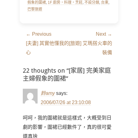
假象的圍裙
,
1F 廚房‧料理‧烹飪
,
不設分類
,
台東
,
巴黎旅遊
文
← Previous
Next →
章
Previous
Next
[夫妻] 其實他懂我的
[旅遊] 艾瑪搭火車的
導
post:
post:
心
裝備
覽
22 thoughts on “[家居] 完美家庭
主婦假象的圍裙”
鈴amy
says:
2006/07/26 at 23:10:08
呵呵，我的圍裙就是這樣式，大概受到日
劇的影響，圍裙已經數件了，真的很可愛
還真捨