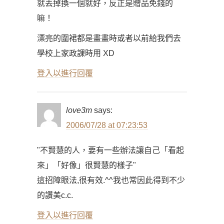
就丟掉換一個就好，反正是贈品免錢的
嘛！
漂亮的圍裙都是畫畫時或者以前給我們去
學校上家政課時用 XD
登入以進行回覆
love3m
says:
2006/07/28 at 07:23:53
"不賢慧的人，要有一些辦法讓自己「看起
來」「好像」很賢慧的樣子"
這招障眼法,很有效.^^我也常因此得到不少
的讚美c.c.
登入以進行回覆