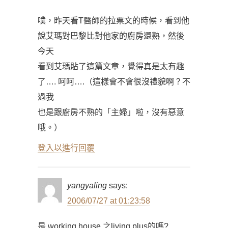
噗，昨天看T醫師的拉票文的時候，看到他
說艾瑪對巴黎比對他家的廚房還熟，然後
今天
看到艾瑪貼了這篇文章，覺得真是太有趣
了…. 呵呵….（這樣會不會很沒禮貌啊？不
過我
也是跟廚房不熟的「主婦」啦，沒有惡意
哦。）
登入以進行回覆
yangyaling
says:
2006/07/27 at 01:23:58
是 working house 之living plus的嗎?