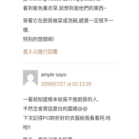
看到紫色薰衣草,就想到是他們的東西~
穿著它在廚房做菜或洗碗,感覺一定很不一
樣,
特別的悠閒呢!
登入以進行回覆
amyle
says:
2006/07/27 at 02:13:35
一看就知道根本就是不進廚房的人,
不然怎會買這麼白的圍裙@@
下次記得PO妳折好的衣服給我看看阿,哈
哈!!