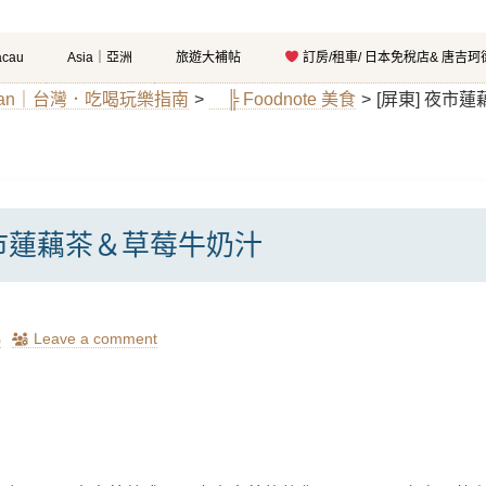
cau
Asia｜亞洲
旅遊大補帖
訂房/租車/ 日本免稅店& 唐吉
iwan｜台灣．吃喝玩樂指南
>
╠ Foodnote 美食
>
[屏東] 夜市
夜市蓮藕茶＆草莓牛奶汁
瑪
Leave a comment