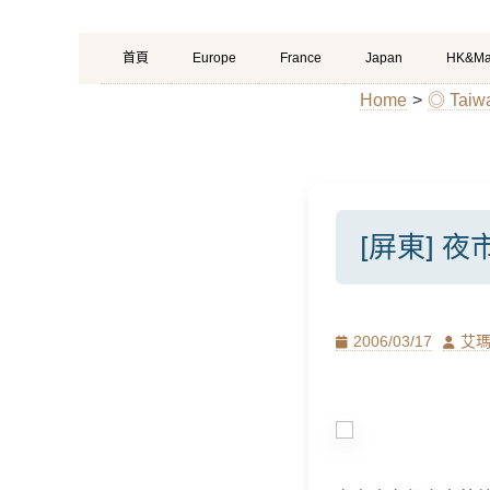
Primary
Skip
首頁
Europe
France
Japan
HK&Ma
Menu
to
Home
>
◎ Ta
content
[屏東] 
Posted
Author
2006/03/17
艾
on