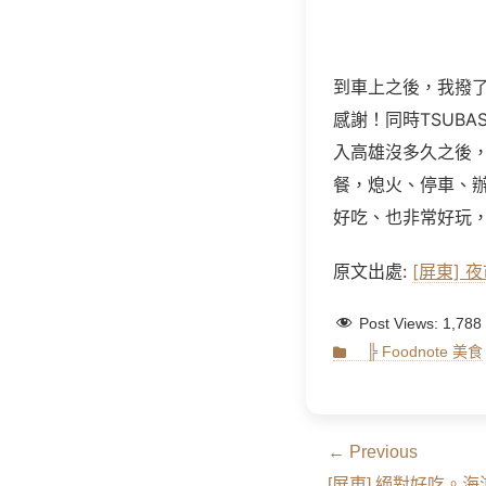
到車上之後，我撥
感謝！同時TSUB
入高雄沒多久之後
餐，熄火、停車、
好吃、也非常好玩
原文出處:
[屏東]
Post Views:
1,788
Categories
╠ Foodnote 美食
文
← Previous
Previous
[屏東] 絕對好吃。