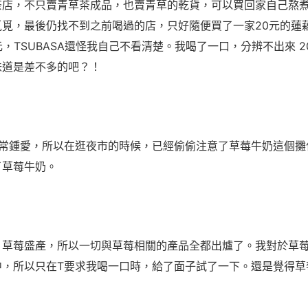
茶店，不只賣青草茶成品，也賣青草的乾貨，可以買回家自己熬
覓覓，最後仍找不到之前喝過的店，只好隨便買了一家
20
元的蓮
元，TSUBASA還怪我自己不看清楚。我喝了一口，分辨不出來
2
味道是差不多的吧？！
莓非常鍾愛，所以在逛夜市的時候，已經偷偷注意了草莓牛奶這個
了草莓牛奶。
，草莓盛產，所以一切與草莓相關的產品全都出爐了。我對於草
中，所以只在T要求我喝一口時，給了面子試了一下。還是覺得草