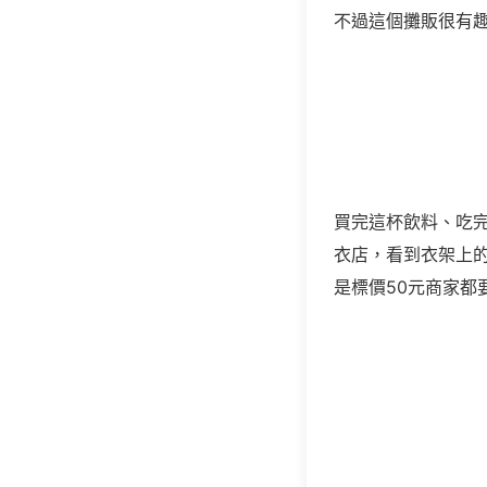
不過這個攤販很有
買完這杯飲料、吃
衣店，看到衣架上
是標價
50
元商家都