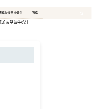
珂德購物優惠折價券
團購
Search
蓮藕茶＆草莓牛奶汁