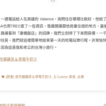
了一通電話給人在高雄的
Valence
，詢問住在哪裡比較好，他給
ASA也用TREO查了一些資訊，我邊開邊跟他商量住宿的地方，
，路邊看到「康橋飯店」的招牌，我們立刻停了下來問房價，一
辦住房，我們就這樣簡單地結束第一天的吃喝玩樂行程。非常愉
，因為這是我和老公的台灣小旅行。
 夜市蓮藕茶＆草莓牛奶汁
Tags
[屏東] 夜市蓮藕茶＆草莓牛奶汁
,
╠ Cuisine 美食
,
台東
Next
海鴻飯店萬巒豬腳