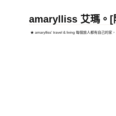
amarylliss 艾瑪
★ amarylliss' travel & living 每個旅人