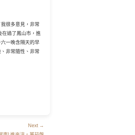
了我很多意見，非常
最後在過了鳳山市，進
千六一晚含隔天的早
快、非常隨性、非常
Next →
[屏東] 進來涼。蕃茄盤