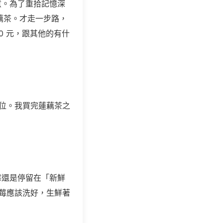
煮。為了重拾記憶深
藕茶。才走一步路，
0
元，跟其他的有什
攤位。我買完蓮藕茶之
莓還是停留在「新鮮
莓應該洗好，生鮮著