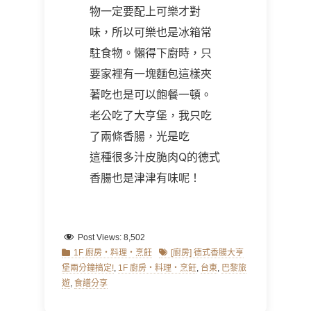
物一定要配上可樂才對
味，所以可樂也是冰箱常
駐食物。懶得下廚時，只
要家裡有一塊麵包這樣夾
著吃也是可以飽餐一頓。
老公吃了大亨堡，我只吃
了兩條香腸，光是吃
這種很多汁皮脆肉Q的德式
香腸也是津津有味呢！
Post Views:
8,502
Categories
Tags
1F 廚房‧料理‧烹飪
[廚房] 德式香腸大亨
堡兩分鐘搞定!
,
1F 廚房‧料理‧烹飪
,
台東
,
巴黎旅
遊
,
食譜分享