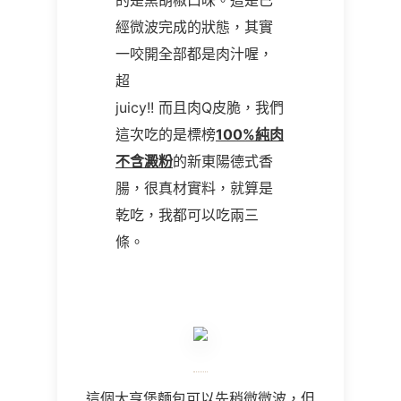
的是黑胡椒口味。這是已
經微波完成的狀態，其實
一咬開全部都是肉汁喔，
超
juicy!! 而且肉Q皮脆，我們
這次吃的是標榜
100%純肉
不含澱粉
的新東陽德式香
腸，很真材實料，就算是
乾吃，我都可以吃兩三
條。
這個大亨堡麵包可以先稍微微波，但