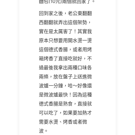
麵包(10元)兩個就回家了。
回到家之後，老公東翻翻
西翻翻就弄出這個架勢，
實在是太厲害了！其實我
原本只想要用開水燙一燙
這個德式香腸，或者用烤
箱烤香了直接吃就好，不
過最後我拿出兩種口味各
兩條，放在盤子上送進微
波爐一分鐘，哈～好像還
是微波爐最快！因為這種
德式香腸是熟食，直接就
可以吃了，如果要加熱才
需要水燙、烤香或者微
波。