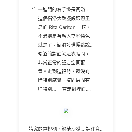
一進門的右手邊是衛浴，
這個衛浴大致擺設跟巴里
島的 Ritz Carlton
一樣，
不過還是有融入當地特色
就是了。衛浴設備慢點說
…
衛浴的對面就是衣帽間，
非常正常的飯店空間配
置。走到這裡時，還沒有
啥特別感覺，這間房間有
啥特別
…
一直走到裡面
….
講究的電視櫃、躺椅沙發
…
請注意
…