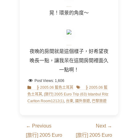
晃！環景的角度～
夜晚的房間就是這個樣子，好希望夜
晚長一點，讓我呆在這間房間裡面久
一點啊！
Post Views:
1,606
Categories
Tags
╠ 2005.06 藍色土耳其
╠ 2005.06 藍
色土耳其
,
[旅行] 2005 Euro Trip (63) Istanbul Ritz
Carlton Room1212(1)
,
台東
,
國外旅遊
,
巴黎旅遊
文
← Previous
Next →
章
Previous
Next
[旅行] 2005 Euro
[旅行] 2005 Euro