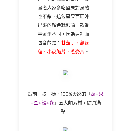
實老人家多吃堅果對身體
也不錯，這包堅果百匯沖
出來的顏色就跟前一款香
芋紫米不同，因為這裡面
包含的是：
甘藷丁、蕎麥
粒、小麥脆片、燕麥片
。
跟前一款一樣，
100%
天然的
「
蔬+果
+豆+穀+麥
」五大類素材，
健康滿
點！