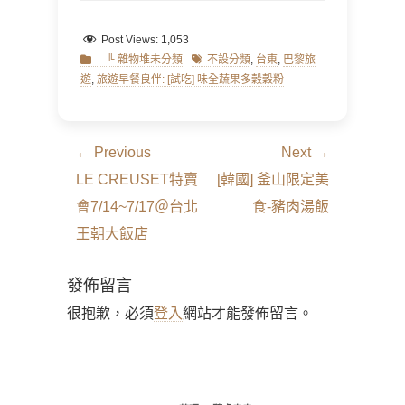
Post Views:
1,053
Categories
Tags
╚ 雜物堆未分類
不設分類
,
台東
,
巴黎旅
遊
,
旅遊早餐良伴: [試吃] 味全蔬果多穀穀粉
文
← Previous
Next →
章
Previous
Next
LE CREUSET特賣
[韓國] 釜山限定美
導
post:
post:
會7/14~7/17＠台北
食-豬肉湯飯
覽
王朝大飯店
發佈留言
很抱歉，必須
登入
網站才能發佈留言。