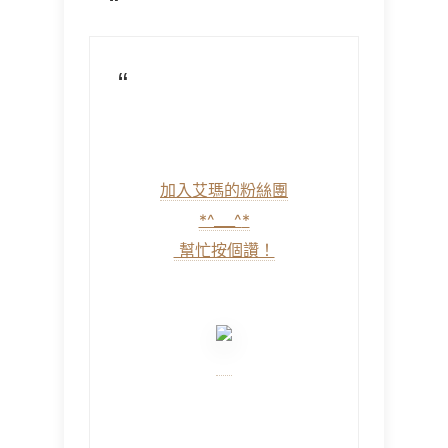
加入艾瑪的粉絲團
*^___^
*
幫忙按個讚！