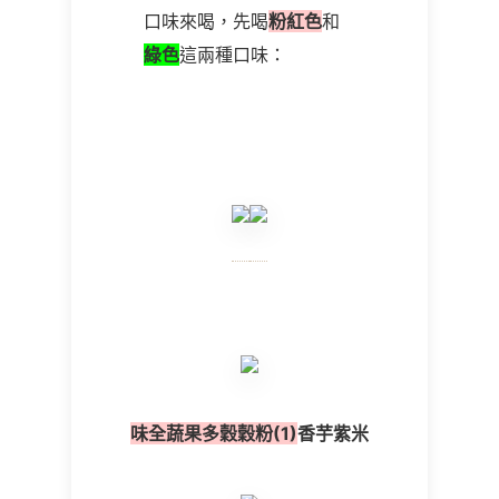
口味來喝，先喝
粉紅色
和
綠色
這兩種口味：
味全蔬果多穀穀粉
(1)
香芋紫米