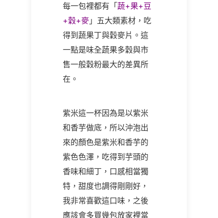
每一包裡都有「
蔬+果+豆
+穀+麥
」五大類素材，吃
得到蔬果丁與穀麥片。這
一點是味全蔬果多穀與市
售一般穀粉最大的差異所
在。
紫米這一杯因為是以紫米
和香芋做底，所以沖泡出
來的顏色是紫米和香芋的
紫色色澤，吃得到芋頭的
香味和細丁，口感相當獨
特，甜度也調得剛剛好，
我非常喜歡這口味，之後
應該會多買幾包放家裡當