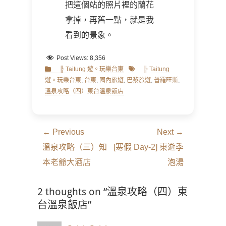
把這個站的照片裡的蘭花
拿掉，再舊一點，就是我
看到的景象。
Post Views:
8,356
Categories
Tags
╠ Taitung 遊。玩樂台東
╠ Taitung
遊。玩樂台東
,
台東
,
國內旅遊
,
巴黎旅遊
,
普羅旺斯
,
溫泉攻略（四）東台溫泉飯店
文
← Previous
Next →
章
Previous
Next
溫泉攻略（三）知
[寒假 Day-2] 東遊季
導
post:
post:
本老爺大酒店
泡湯
覽
2 thoughts on “溫泉攻略（四）東
台溫泉飯店”