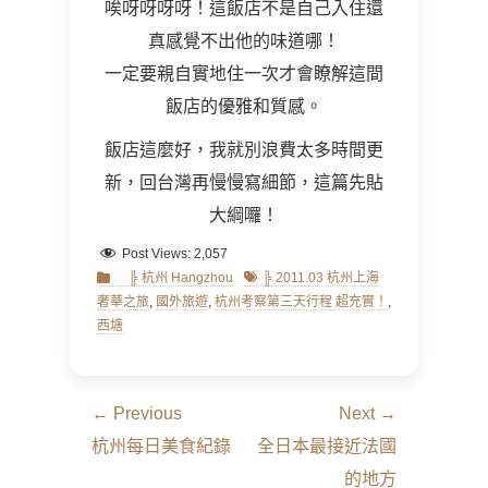
唉呀呀呀呀！這飯店不是自己入住還
真感覺不出他的味道哪！
一定要親自實地住一次才會瞭解這間
飯店的優雅和質感。
飯店這麼好，我就別浪費太多時間更
新，回台灣再慢慢寫細節，這篇先貼
大綱囉！
Post Views:
2,057
Categories
Tags
╠ 杭州 Hangzhou
╠ 2011.03 杭州上海
奢華之旅
,
國外旅遊
,
杭州考察第三天行程 超充實！
,
西塘
文
← Previous
Next →
章
Previous
Next
杭州每日美食紀錄
全日本最接近法國
導
post:
post:
的地方