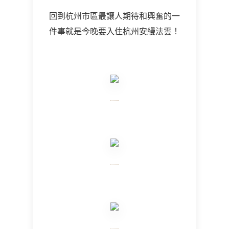
回到杭州市區最讓人期待和興奮的一
件事就是今晚要入住杭州安縵法雲！