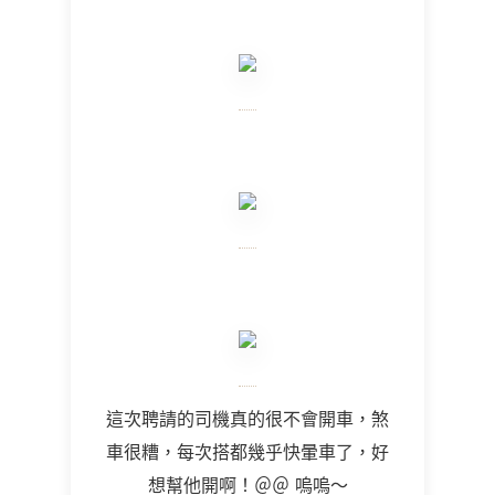
這次聘請的司機真的很不會開車，煞
車很糟，每次搭都幾乎快暈車了，好
想幫他開啊！＠＠ 嗚嗚～