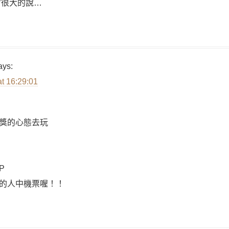
會很大的說…
ays:
at 16:29:01
獎的心態去玩
P
的人中機票喔！！