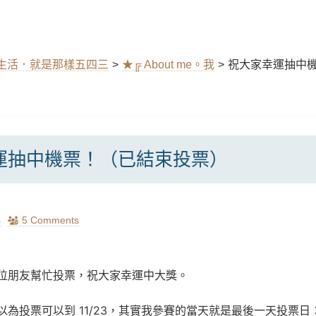
y ｜生活．就是那樣五四三
>
★╔ About me。我
>
祝大家幸運抽中
運抽中機票！（已結束投票）
瑪
5 Comments
位朋友幫忙投票，祝大家幸運中大獎。
以為投票可以到
11/23
，其實我參賽的當天就是最後一天投票日