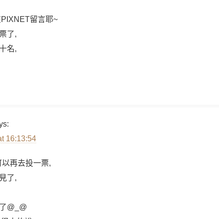
IXNET留言耶~
票了,
十名,
ys:
at 16:13:54
可以再去投一票,
見了,
了@_@