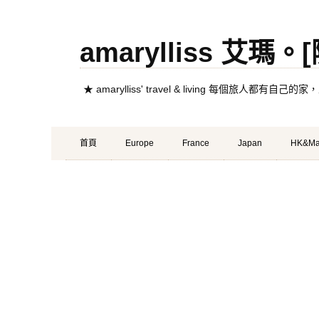
amarylliss 艾瑪
★ amarylliss' travel & living 每個旅人
Primary
Skip
首頁
Europe
France
Japan
HK&Ma
Menu
to
content