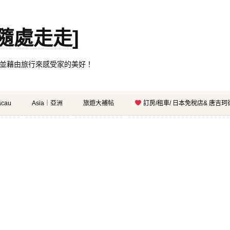
。[隨處走走]
都有自己的家，並藉由旅行來感受家的美好！
cau
Asia｜亞洲
旅遊大補帖
訂房/租車/ 日本免稅店& 唐吉