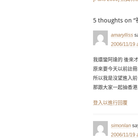
章
post:
導
5 thought
覽
amarylliss
s
2006/11/19 
我還蠻阿達的 後來
原來要今天以前註冊
所以我是沒望進入前
那跟大家一起抽香港來
登入以進行回覆
simonlan
sa
2006/11/19 