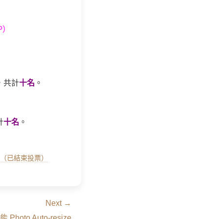
P）
元，共計
十名
。
計
十名
。
（已結束投票）
Next →
 Photo Auto-resize