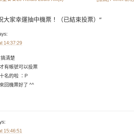
post:
s on “祝大家幸運抽中機票！（已結束投票）”
ays:
at 14:37:29
才搞清楚
才有帳號可以投票
十名的啦 ：P
回機票好了 ^^
ys:
at 15:46:51