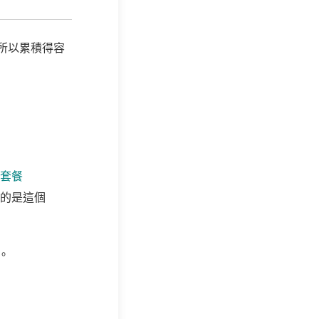
所以累積得容
食套餐
到的是這個
。