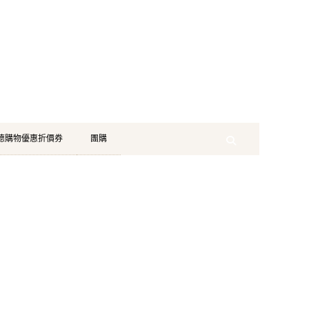
珂德購物優惠折價券
團購
Search