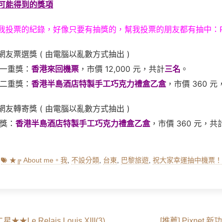
可能得到的獎項
我投票的紀錄，好像只要有抽獎的，幫我投票的朋友都有抽中：
友票選獎 ( 由電腦以亂數方式抽出 )
運一重獎：
香港來回機票
，市價 12,000 元，共計
三名
。
運二重獎：
香港半島酒店特製手工巧克力禮盒乙盒
，市價 360 
友轉寄獎 ( 由電腦以亂數方式抽出 )
氣獎：
香港半島酒店特製手工巧克力禮盒乙盒
，市價 360 元，共
Tags
★╔ About me。我
,
不設分類
,
台東
,
巴黎旅遊
,
祝大家幸運抽中機票！
Next
星★★Le Relais Louis XIII(3)
[推薦] Pixnet 新功能