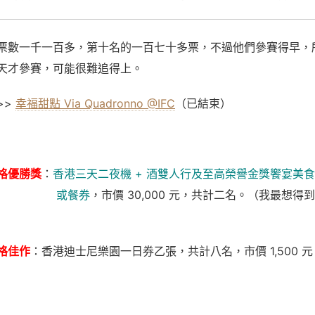
票數一千一百多，第十名的一百七十多票，不過他們參賽得早，
天才參賽，可能很難追得上。
>>
幸福甜點 Via Quadronno @IFC
（已結束）
格優勝獎
：
香港三天二夜機 + 酒雙人行及至高榮譽金獎饗宴美
餐券
，市價 30,000 元，共計二名。（我最想得
格佳作
：香港迪士尼樂園一日券乙張，共計八名，市價 1,500 元