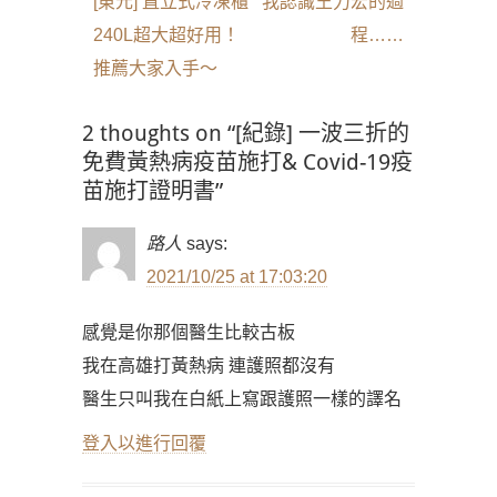
Previous
Next
[東元] 直立式冷凍櫃
我認識王力宏的過
導
post:
post:
240L超大超好用！
程……
覽
推薦大家入手～
2 thoughts on “[紀錄] 一波三折的
免費黃熱病疫苗施打& Covid-19疫
苗施打證明書”
路人
says:
2021/10/25 at 17:03:20
感覺是你那個醫生比較古板
我在高雄打黃熱病 連護照都沒有
醫生只叫我在白紙上寫跟護照一樣的譯名
登入以進行回覆