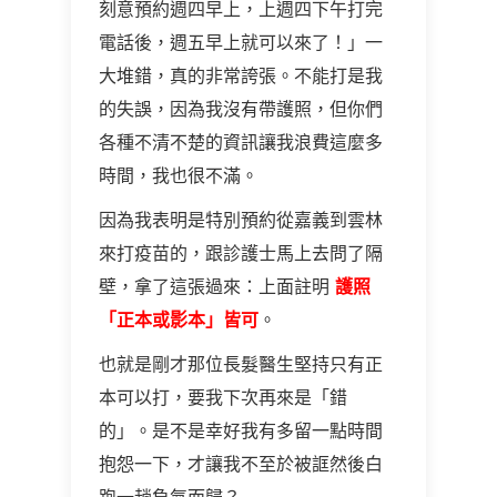
刻意預約週四早上，上週四下午打完
電話後，週五早上就可以來了！」一
大堆錯，真的非常誇張。不能打是我
的失誤，因為我沒有帶護照，但你們
各種不清不楚的資訊讓我浪費這麼多
時間，我也很不滿。
因為我表明是特別預約從嘉義到雲林
來打疫苗的，跟診護士馬上去問了隔
壁，拿了這張過來：上面註明
護照
「正本或影本」皆可
。
也就是剛才那位長髮醫生堅持只有正
本可以打，要我下次再來是「錯
的」。是不是幸好我有多留一點時間
抱怨一下，才讓我不至於被誆然後白
跑一趟負氣而歸？