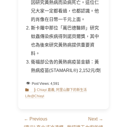
因研究黃熱病而染病死亡。這位仁
兄大家一定都看過，也都認識。他
的肖像在日幣一千元上面。
斯卡羅中那位「萬巴德醫師」研究
蚊蟲傳染疾病得到諾貝爾獎，其中
也為後來研究黃熱病提供重要資
料。
衛福部公告的黃熱病疫苗金額：黃
熱病疫苗(STAMARIL®) 2,152元/劑
Post Views:
4,591
Categories
╠ Chiayi 嘉義
,
阿里山腳下的新生活
Life@Chiayi
文
← Previous
Next →
章