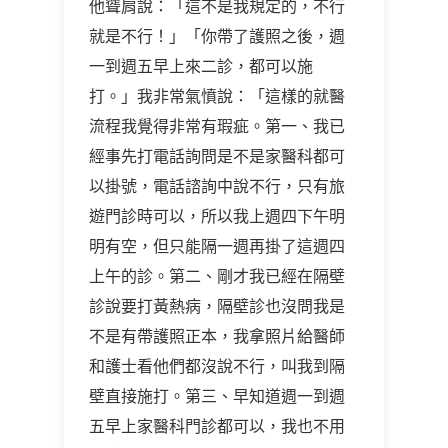
他聳肩說：「這不是我規定的，不行
就是不行！」「你帶了護照之後，週
一到週五早上來二診，都可以施
打。」我非常氣憤說：「這樣的就醫
流程我覺得非常有瑕疵。第一、我已
經事先打電話詢問是不是家醫科都可
以掛號，電話諮詢中說不行，只有旅
遊門診時可以，所以我上週四下午明
明有空，但只能隔一週再掛了這週四
上午的診。第二、剛才我已經在隔壁
診說要打黃熱病，隔壁診也沒問我是
不是有帶護照正本，我拿照片給醫師
和護士看他們都沒說不行，叫我到隔
壁直接施打。第三、早知道週一到週
五早上家醫科門診都可以，我也不用