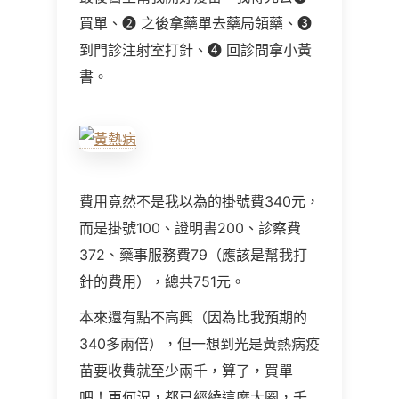
買單、❷ 之後拿藥單去藥局領藥、❸
到門診注射室打針、❹ 回診間拿小黃
書。
費用竟然不是我以為的掛號費340元，
而是掛號100、證明書200、診察費
372、藥事服務費79（應該是幫我打
針的費用），總共751元。
本來還有點不高興（因為比我預期的
340多兩倍），但一想到光是黃熱病疫
苗要收費就至少兩千，算了，買單
吧！更何況，都已經繞這麼大圈，千