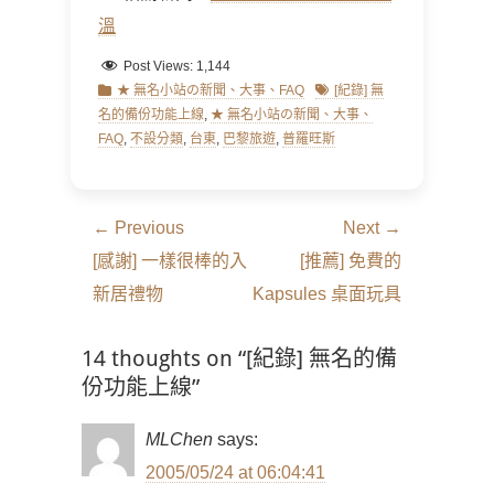
溫
Post Views:
1,144
Categories
Tags
★ 無名小站の新聞、大事、FAQ
[紀錄] 無
名的備份功能上線
,
★ 無名小站の新聞、大事、
FAQ
,
不設分類
,
台東
,
巴黎旅遊
,
普羅旺斯
文
← Previous
Next →
章
Previous
Next
[感謝] 一樣很棒的入
[推薦] 免費的
導
post:
post:
新居禮物
Kapsules 桌面玩具
覽
14 thoughts on “[紀錄] 無名的備
份功能上線”
MLChen
says:
2005/05/24 at 06:04:41