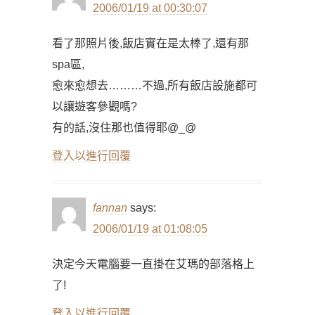
2006/01/19 at 00:30:07
看了那照片後,飯店實在是太棒了,還有那
spa區,
愈來愈想去………不過,所有飯店設施都可
以讓遊客參觀嗎?
有的話,沒住那也值得耶@_@
登入以進行回覆
fannan
says:
2006/01/19 at 01:08:05
決定今天電腦要一直掛在艾瑪的部落格上
了!
登入以進行回覆