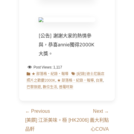
[公告] 謝謝大家的熱情參
與，恭喜annie獨得2000K
大獎。
Post Views:
1,117
Categories
Tags
★ 部落格‧紀錄‧報導
[紀錄] 迪士尼飯店
照片之歡慶2000K
,
★ 部落格‧紀錄‧報導
,
台東
,
巴黎旅遊
,
數位生活
,
普羅旺斯
文
← Previous
Next →
章
Previous
Next
[美饌] 江浙美味。極
[HK2006] 義大利點
導
post:
post:
品軒
心COVA
覽