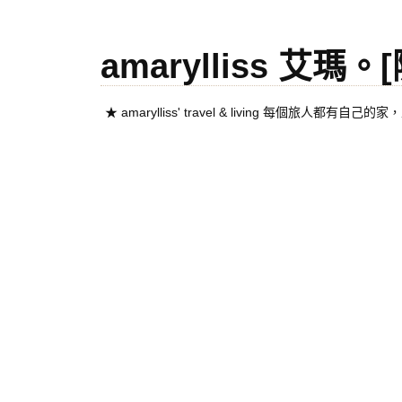
amarylliss 艾瑪
★ amarylliss' travel & living 每個旅人