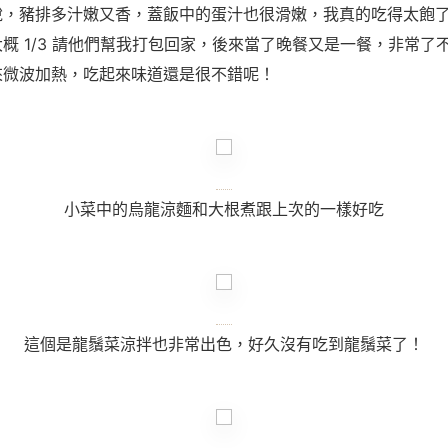
說，豬排多汁嫩又香，蓋飯中的蛋汁也很滑嫩，我真的吃得太飽
大概
1/3
請他們幫我打包回家，後來當了晚餐又是一餐，非常了
來微波加熱，吃起來味道還是很不錯呢！
小菜中的烏龍涼麵和大根煮跟上次的一樣好吃
這個是龍鬚菜涼拌也非常出色，好久沒有吃到龍鬚菜了！