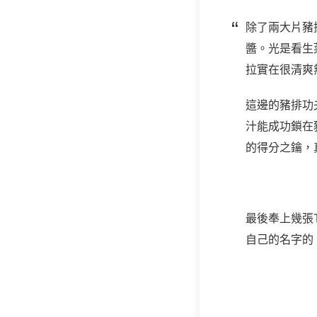
除了兩大片豬
醬。光是看生
拉實在很清爽
這邊的豬排功
汁能成功鎖在
的得分之鑰，
最後奉上幾張
自己的名字的