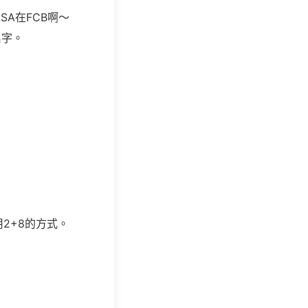
ASA在FCB啊～
名字。
用
2+8
的方式。