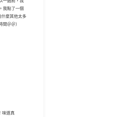
以一週前，我
。我點了一個
點什麼其他太多
時間＠＠）
！味道真