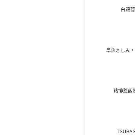
白蘿蔔
章魚
さしみ
，
豬排蓋飯
TSUB