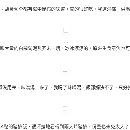
、胡蘿蔔全都有湯中昆布的味道，真的很好吃，我連湯都一併喝
跟大量的白蘿蔔泥及芥末一塊，冰冰涼涼的，原來生食章魚也可
還沒用完，味噌湯上來了，我喝了味噌湯，飯卻解決不了，只好
ASA點的豬排飯，很清楚地看得到兩大片豬排，份量也未免太大