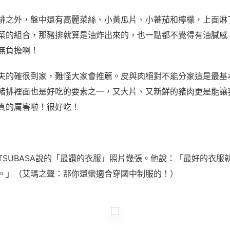
排之外，盤中還有高麗菜絲、小黃瓜片、小蕃茄和檸檬，上面淋
菜的組合，那豬排就算是油炸出來的，也一點都不覺得有油膩感
無負擔啊！
夫的確很到家，難怪大家會推薦。皮與肉絕對不能分家這是最基
豬排裡面也是好吃的要素之一，又大片、又新鮮的豬肉更是能讓
真的厲害啦！很好吃！
TSUBASA說的「最讚的衣服」照片幾張。他說：「最好的衣服
。」（艾瑪之聲：那你還蠻適合穿國中制服的！）