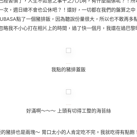
已經習慣了，人生不如意之事十之八九啊，有什麼關係呢？！所
一次，週日總不會也公休吧？！還好，一切都在我們的盤算之中
SUBASA點了一個豬排飯，因為聽說份量很大，所以也不敢再多
忽略我不小心打在相片上的時間，過了快一個月，我還在過巴黎
我點的豬排蓋飯
好滿啊～～～ 上頭有切得工整的海苔絲
飯的豬排也是兩塊～ 胃口太小的人肯定吃不完。我就吃得有點飽