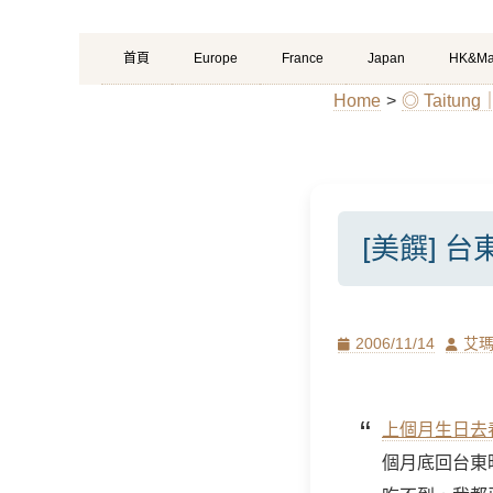
Primary
Skip
首頁
Europe
France
Japan
HK&Ma
Menu
to
Home
>
◎ Tait
content
[美饌] 
Posted
Author
2006/11/14
艾
on
上個月生日去
個月底回台東