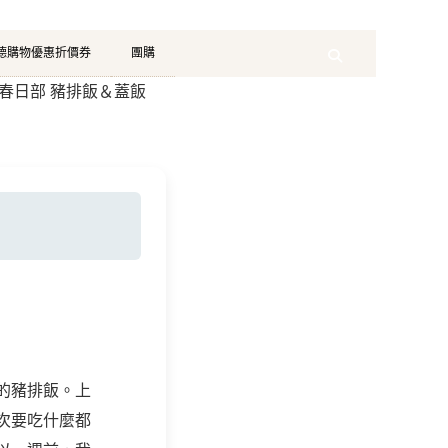
珂德購物優惠折價券
團購
Search
台東春日部 豬排飯＆蓋飯
的豬排飯。上
次要吃什麼都