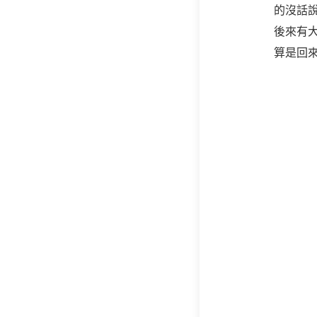
的沒話
後來有
算是回