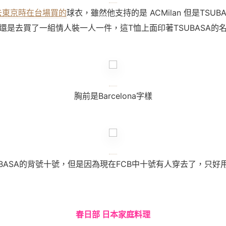
去東京時在台場買的
球衣，雖然他支持的是
ACMilan
但是TSUB
還是去買了一組情人裝一人一件，這T恤上面印著TSUBASA的
胸前是Barcelona字樣
UBASA的背號十號，但是因為現在FCB中十號有人穿去了，只好
春日部 日本家庭料理