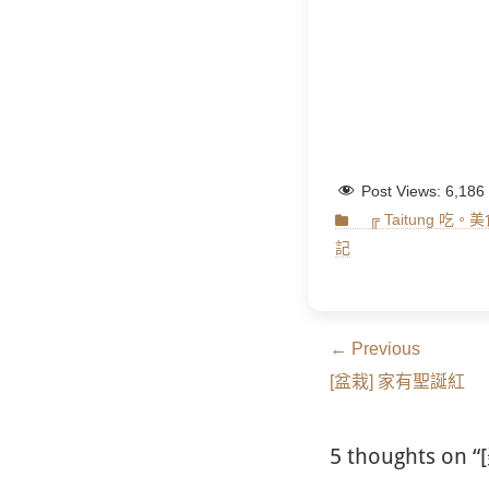
Post Views:
6,186
Categories
╔ Taitung 吃。
記
文
← Previous
Previous
章
[盆栽] 家有聖誕紅
post:
導
5 thoughts 
覽