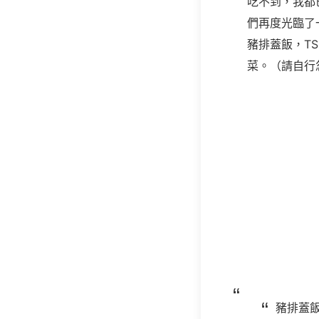
吃不到，我都
們再度光臨了
豬排蓋飯，T
菜。（請自行
豬排蓋