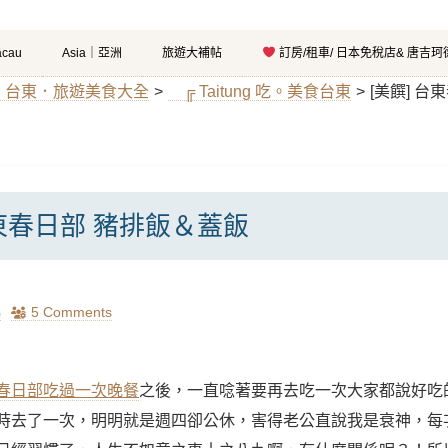
cau
Asia｜亞洲
旅遊大補帖
訂房/租車/ 日本免稅店& 唐吉
ung｜台東．旅遊美食大全
>
╔ Taitung 吃。美食台東
>
[美饌] 
台東春日部 豬排飯＆蓋飯
瑪
5 Comments
春日部吃過一次晚餐
之後，一直唸著要再去吃一次大家都說好吃
時去了一次，明明就是週四卻公休，害得老公直說我是衰神，每