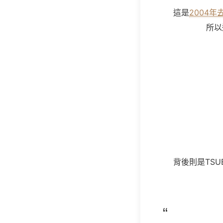
這是
2004
年
所以
背後則是TS