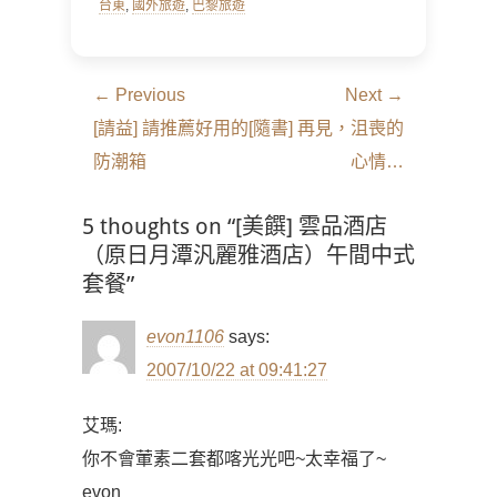
台東
,
國外旅遊
,
巴黎旅遊
文
← Previous
Next →
章
Previous
Next
[請益] 請推薦好用的
[隨書] 再見，沮喪的
導
post:
post:
防潮箱
心情…
覽
5 thoughts on “[美饌] 雲品酒店
（原日月潭汎麗雅酒店）午間中式
套餐”
evon1106
says:
2007/10/22 at 09:41:27
艾瑪:
你不會葷素二套都喀光光吧~太幸福了~
evon