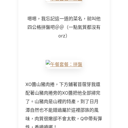
嗯嗯，我忘記這一道的菜名，就叫他
四公格拼盤吧＠＠（一點氣質都沒有
orz）
XO醬山豬肉捲，下方鋪著苜蓿芽我還
配著山豬肉捲旁的XO醬把他全部掃完
了。山豬肉是山裡的特產，到了日月
潭自然也不能錯過屬於這裡邵族的風
味，肉質很嫩卻不會太軟，Q中帶有彈
性，香噴噴哪！