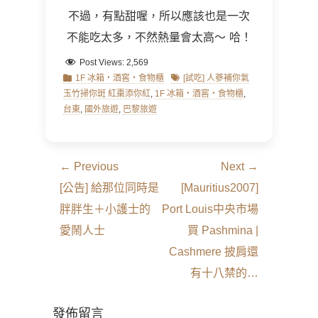
不過，有點甜喔，所以應該也是一次
不能吃太多，不然熱量會太高～ 哈！
Post Views:
2,569
Categories
Tags
1F 冰箱‧酒窖‧食物櫃
[試吃] 人蔘補你氣
玉竹掃你斑 紅棗添你紅
,
1F 冰箱‧酒窖‧食物櫃
,
台東
,
國外旅遊
,
巴黎旅遊
文
← Previous
Next →
章
Previous
Next
[公告] 給那位同時是
[Mauritius2007]
導
post:
post:
胖胖生＋小護士的
Port Louis中央市場
覽
愛鬧人士
買 Pashmina |
Cashmere 披肩還
有十八禁的…
發佈留言