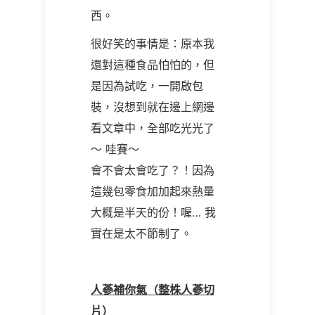
西。
很好笑的事情是：原本我
還對這種食品怕怕的，但
是因為試吃，一開啟包
裝，沒想到就在邊上網邊
看文章中，全部吃光光了
～ 哇賽～
會不會太會吃了？！因為
這幾包零食加加起來熱量
大概是半天的份！喔… 我
實在是太不節制了。
人蔘補你氣（整株人蔘切
片）