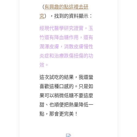
（
有興趣的點這裡去研
究
），找到的資料顯示：
經現代醫學研究證實，玉
竹還有降血糖作用，還有
潤澤皮膚，消散皮膚慢性
炎症和治療跌傷扭傷的功
效。
這次試吃的結果，我還蠻
喜歡這種口感的。只是如
果可以稍微低糖不要這麼
甜、也順便把熱量降低一
點，那會更完美！