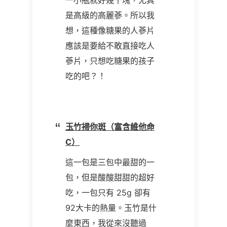
一小瓶就好幾千塊，尤其
是高級的高麗蔘。所以我
想，這種像糖果的人蔘片
應該是要給不敢直接吃人
蔘片，只想吃糖果的孩子
吃的吧？！
玉竹掃你斑（富含維他命
C）
這一包是三包中最甜的一
包，但是酸酸甜甜的超好
吃，一包只有 25g 卻有
92大卡的熱量。玉竹是什
麼東西，我從來沒聽過