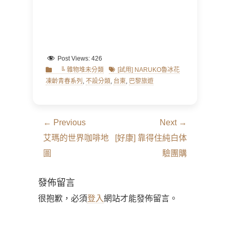
Post Views:
426
Categories
Tags
╚ 雜物堆未分類
[試用] NARUKO魯冰花
凍齡青春系列
,
不設分類
,
台東
,
巴黎旅遊
文
← Previous
Next →
章
Previous
Next
艾瑪的世界咖啡地
[好康] 靠得住純白体
導
post:
post:
圖
驗團購
覽
發佈留言
很抱歉，必須
登入
網站才能發佈留言。