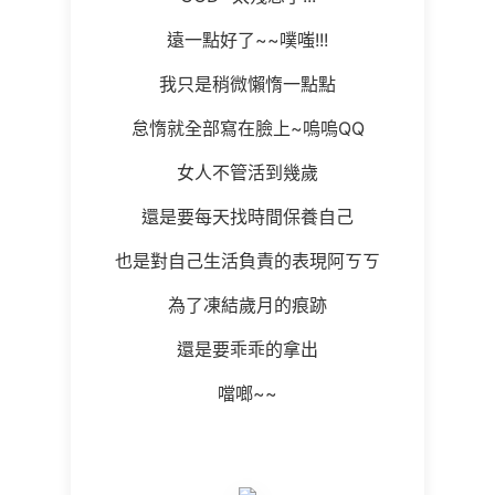
遠一點好了~~噗嗤!!!
我只是稍微懶惰一點點
怠惰就全部寫在臉上~嗚嗚QQ
女人不管活到幾歲
還是要每天找時間保養自己
也是對自己生活負責的表現阿ㄎㄎ
為了凍結歲月的痕跡
還是要乖乖的拿出
噹啷~~