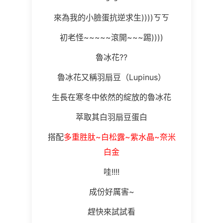
來為我的小臉蛋抗逆求生))))ㄎㄎ
初老怪~~~~~滾開~~~踢))))
魯冰花??
魯冰花又稱羽扇豆（Lupinus）
生長在寒冬中依然的綻放的魯冰花
萃取其白羽扇豆蛋白
搭配
多重胜肽~白松露~紫水晶~奈米
白金
哇!!!!
成份好厲害~
趕快來試試看