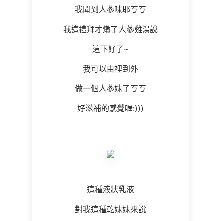
我聞到人蔘味耶ㄎㄎ
我這禮拜才燉了人蔘雞湯說
這下好了~
我可以由裡到外
做一個人蔘妹了ㄎㄎ
好滋補的感覺喔:)))
這種液狀乳液
對我這種乾妹妹來說