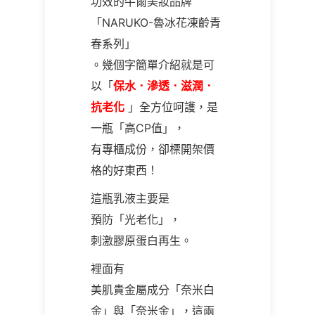
功效的牛爾美妝品牌
「NARUKO-魯冰花凍齡青
春系列」
。幾個字簡單介紹就是可
以「
保水．滲透．滋潤．
抗老化
」全方位呵護，是
一瓶「高CP值」，
有專櫃成份，卻標開架價
格的好東西！
這瓶乳液主要是
預防「光老化」，
刺激膠原蛋白再生。
裡面有
美肌貴金屬成分「奈米白
金」與「奈米金」，這兩