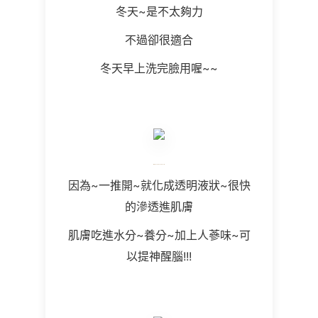
冬天~是不太夠力
不過卻很適合
冬天早上洗完臉用喔~~
因為~一推開~就化成透明液狀~很快
的滲透進肌膚
肌膚吃進水分~養分~加上人蔘味~可
以提神醒腦!!!