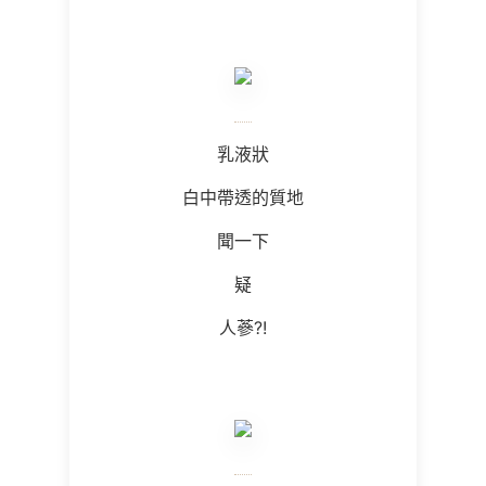
乳液狀
白中帶透的質地
聞一下
疑
人蔘?!