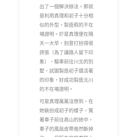
出了一個解決辦法。那就
是利用真理和初子十分相
似的外型，製造假的不在
場證明。於是真理便在隔
天一大早，刻意打扮得很
誇張（為了讓路人留下印
象），驅車前往川北的別
墅，試圖製造初子還活著
的印象，好成功製造北川
的不在場證明。
可是真理萬萬沒想到，在
她裝扮成初子的樣子，駕
著車子前往高山的途中，
車子的風扇皮帶竟然斷掉