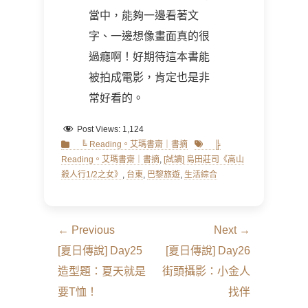
當中，能夠一邊看著文
字、一邊想像畫面真的很
過癮啊！好期待這本書能
被拍成電影，肯定也是非
常好看的。
Post Views:
1,124
Categories
Tags
╚ Reading。艾瑪書齋｜書摘
╠
Reading。艾瑪書齋｜書摘
,
[試讀] 島田莊司《高山
殺人行1/2之女》
,
台東
,
巴黎旅遊
,
生活綜合
文
← Previous
Next →
章
Previous
Next
[夏日傳說] Day25
[夏日傳說] Day26
導
post:
post:
造型題：夏天就是
街頭攝影：小金人
覽
要T恤！
找伴