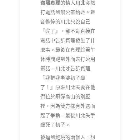
齋藤真理
的情人
川北
突然
打電話到辦公室給她。聲
音憔悴的川北只說自己
『完了』，卻不肯直接在
電話中告訴真理發生了什
麼事。最後在真理趁著午
休時間跑到外面去打公用
電話，川北才告訴真理
『我把我老婆初子殺
了！』原來川北夫妻在他
們位於飛彈高山的別墅
裡，因為雙方都有外遇而
起了爭執，最後川北失手
殺死了初子。
被逼到絕境的兩個人，想