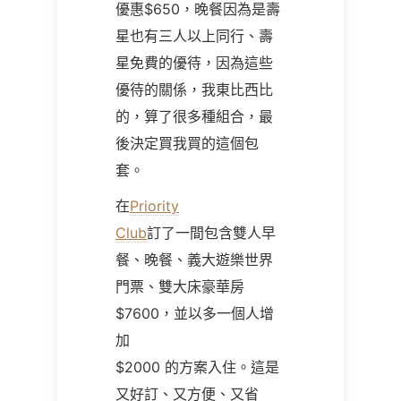
優惠
$650
，晚餐因為是壽
星也有三人以上同行、壽
星免費的優待，因為這些
優待的關係，我東比西比
的，算了很多種組合，最
後決定買我買的這個包
套。
在
Priority
Club
訂了一間包含雙人早
餐、晚餐、義大遊樂世界
門票、雙大床豪華房
$7600
，並以多一個人增
加
$2000
的方案入住。這是
又好訂、又方便、又省