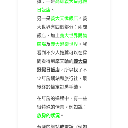
擇：一是
高雄義大皇冠假
日飯店
、
另一是
義大天悅飯店
。義
大世界有四個部分：兩間
飯店，加上
義大世界購物
廣場
及
義大遊樂世界
。我
看到不少人推薦可以在房
間看得到摩天輪的
義大皇
冠假日飯店
，所以找了不
少訂房網站和旅行社，最
後終於搞定訂房手續。
在訂房的過程中，有一些
很特殊的情景。例如說：
放房的狀況
。
台灣的網站或電話（例如