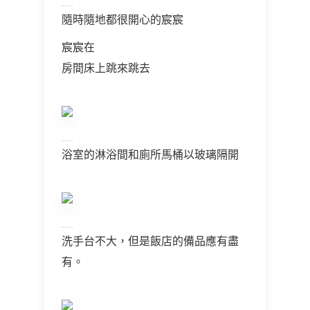
隨時隨地都很開心的宸宸
宸宸在
房間床上跳來跳去
浴室的淋浴間和廁所馬桶以玻璃隔開
洗手台不大，但是飯店的備品應有盡
有。