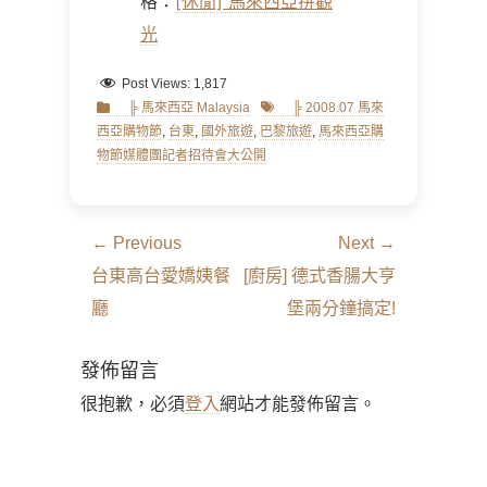
格：
[休閒] 馬來西亞拼觀
光
Post Views:
1,817
Categories
Tags
╠ 馬來西亞 Malaysia
╠ 2008.07 馬來
西亞購物節
,
台東
,
國外旅遊
,
巴黎旅遊
,
馬來西亞購
物節媒體團記者招待會大公開
文
← Previous
Next →
章
Previous
Next
台東高台愛嬌姨餐
[廚房] 德式香腸大亨
導
post:
post:
廳
堡兩分鐘搞定!
覽
發佈留言
很抱歉，必須
登入
網站才能發佈留言。