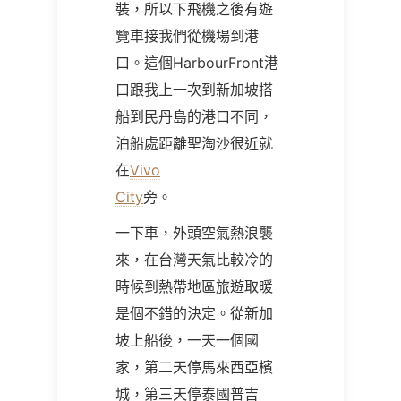
裝，所以下飛機之後有遊
覽車接我們從機場到港
口。這個HarbourFront港
口跟我上一次到新加坡搭
船到民丹島的港口不同，
泊船處距離聖淘沙很近就
在
Vivo
City
旁。
一下車，外頭空氣熱浪襲
來，在台灣天氣比較冷的
時候到熱帶地區旅遊取暖
是個不錯的決定。從新加
坡上船後，一天一個國
家，第二天停馬來西亞檳
城，第三天停泰國普吉