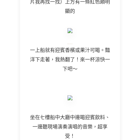
片我再找一找）上方有一條紅色頗明
顯的
一上船就有迎賓香檳或果汁可喝。豔
洋下走著，我熱翻了！來一杯涼快一
下吧～
坐在七樓船中大廳中邊喝迎賓飲料、
一邊聽現場演奏演唱的音樂，超享
受！