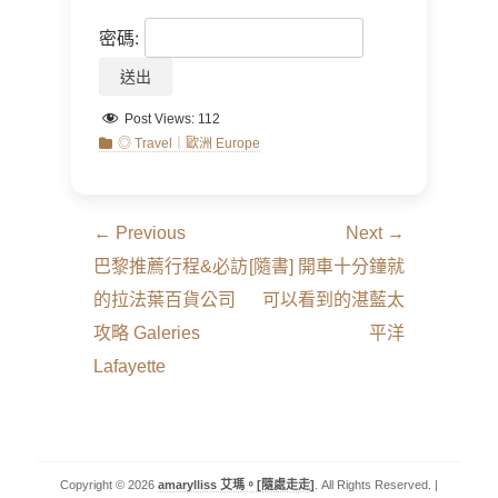
密碼:
Post Views:
112
Categories
◎ Travel｜歐洲 Europe
文
← Previous
Next →
章
Previous
Next
巴黎推薦行程&必訪
[隨書] 開車十分鐘就
導
post:
post:
的拉法葉百貨公司
可以看到的湛藍太
覽
攻略 Galeries
平洋
Lafayette
Copyright © 2026
amarylliss 艾瑪。[隨處走走]
. All Rights Reserved. |