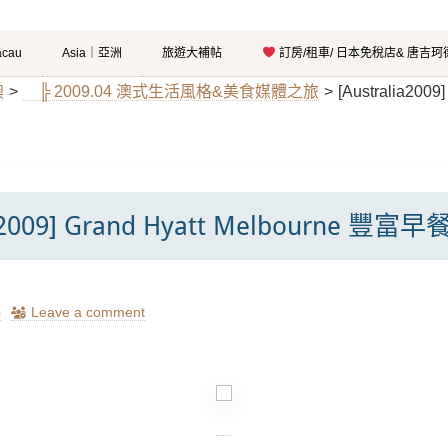
cau
Asia｜亞洲
旅遊大補帖
訂房/租車/ 日本免稅店& 唐吉
澳
>
╠ 2009.04 澳式生活風格&美食媒體之旅
>
[Australia200
ia2009] Grand Hyatt Melbourne 豐富早
瑪
Leave a comment