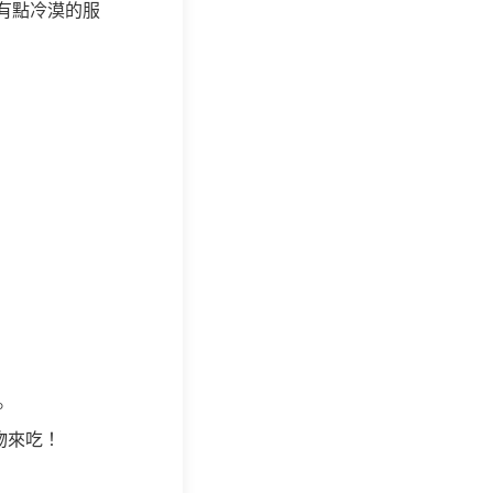
有點冷漠的服
。
物來吃！