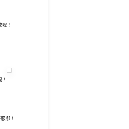
吃喔！
喝！
舒服哪！