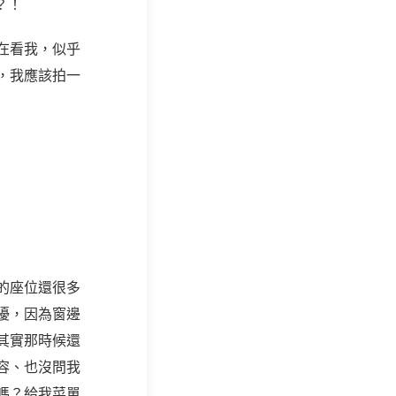
？！
在看我，似乎
，我應該拍一
的座位還很多
擾，因為窗邊
其實那時候還
容、也沒問我
嗎？給我菜單