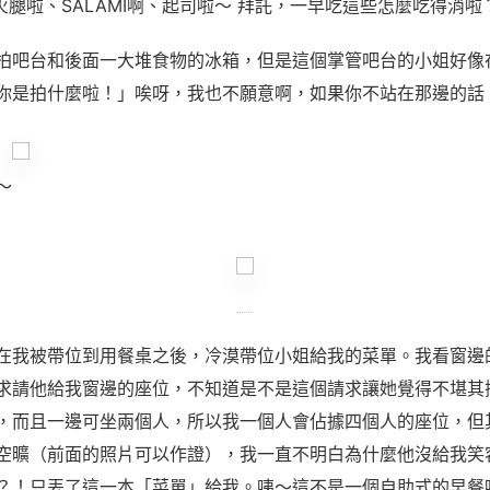
火腿啦、SALAMI啊、起司啦～ 拜託，一早吃這些怎麼吃得消啦
拍吧台和後面一大堆食物的冰箱，但是這個掌管吧台的小姐好像
你是拍什麼啦！」唉呀，我也不願意啊，如果你不站在那邊的話
～
在我被帶位到用餐桌之後，冷漠帶位小姐給我的菜單。我看窗邊
求請他給我窗邊的座位，不知道是不是這個請求讓她覺得不堪其
，而且一邊可坐兩個人，所以我一個人會佔據四個人的座位，但
空曠（前面的照片可以作證），我一直不明白為什麼他沒給我笑
？！只丟了這一本「菜單」給我。咦～這不是一個自助式的早餐