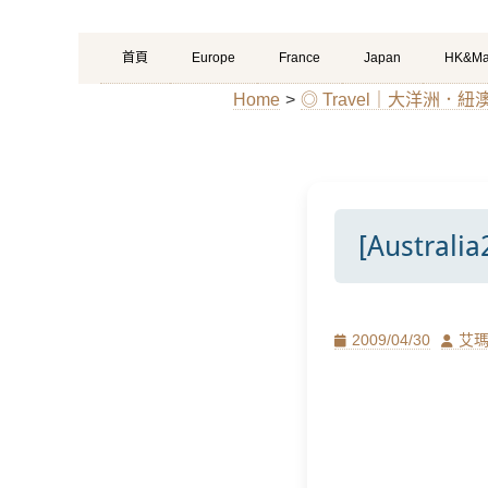
Primary
Skip
首頁
Europe
France
Japan
HK&Ma
Menu
to
Home
>
◎ Travel｜大洋洲．紐
content
[Austral
Posted
Author
2009/04/30
艾
on