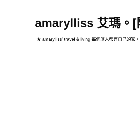
amarylliss 艾瑪
★ amarylliss' travel & living 每個旅人