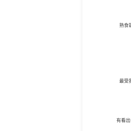
熟食
最受
有看出