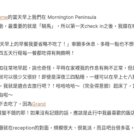
urne
的當天早上我們在 Mornington Peninsula
動，最重要的就是「騎馬」，所以第一天check in之後，我還
「明天早上的早餐我要省略不吃了！」寧願多休息、多睡一點也不
四五天行程每一餐都吃得有夠飽啊！
如往常地早起，說也奇怪，平時在家裡我的作息有夠不正常，但
就可以很少又很好！即使是深夜三四點睡，一樣可以在早上七八
，我就是適合去旅行吧？！哈哈哈哈～（完全得意貌）起床了，
由啦～
下去吃了，因為
Grand
還蠻不錯的耶！如果沒有記錯的話，應該是此行中我最喜歡的飯
就在reception的對面，規模很大、很氣派，而且吧台很多區