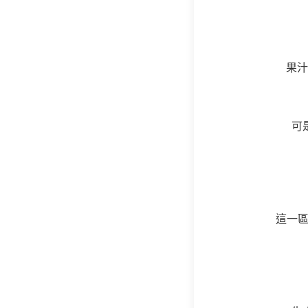
果汁
可
這一區