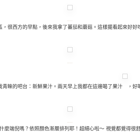
區，很西方的早點，後來我拿了蕃茄和蘑菇。這樣擺看起來好好
我青睞的吧台：新鮮果汁。兩天早上我都在這邊喝了果汁
，好
什麼端倪嗎？依照顏色漸層排列耶！超細心啦～ 視覺都覺得很