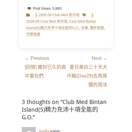
Post Views:
5,860
Categories
Tags
╠ 2008.09 Club Med 民丹島
╠
2008.09 Club Med 民丹島
,
Club Med Bintan
Island(5)精力充沛十項全能的G.O.
,
台東
,
國外旅遊
,
巴黎旅遊
文
← Previous
Next →
章
Previous
Next
[回憶] 塵封已久的高
夏日美白三十天大
導
post:
post:
中書包們
作戰(Day29)去角質
覽
鹽的用法
3 thoughts on “Club Med Bintan
Island(5)精力充沛十項全能的
G.O.”
evilo
says: