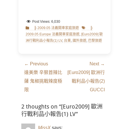
Post Views:
6,030
Categories
Tags
╠ 2009.05 法義開車家庭旅遊
╠
2009.05 Europe 法義開車家庭旅遊
,
[Euro2009] 歐
洲行戰利品小報告(1) LV
,
台東
,
國外旅遊
,
巴黎旅遊
文
← Previous
Next →
章
Previous
Next
達美樂 辛狠首辣比
[Euro2009] 歐洲行
導
post:
post:
薩 鬼椒挑戰辣度極
戰利品小報告(2)
覽
限
GUCCI
2 thoughts on “[Euro2009] 歐洲
行戰利品小報告(1) LV”
MissX
says: