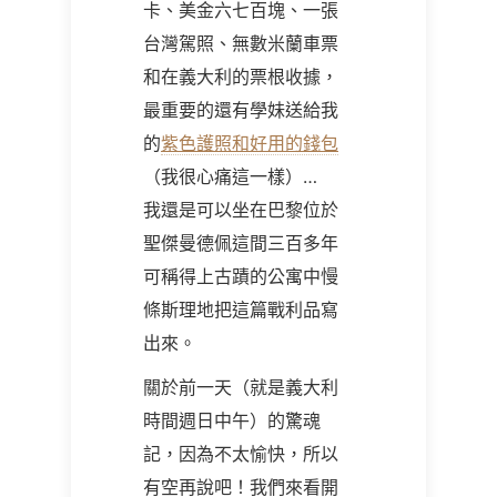
卡、美金六七百塊、一張
台灣駕照、無數米蘭車票
和在義大利的票根收據，
最重要的還有學妹送給我
的
紫色護照和好用的錢包
（我很心痛這一樣）…
我還是可以坐在巴黎位於
聖傑曼德佩這間三百多年
可稱得上古蹟的公寓中慢
條斯理地把這篇戰利品寫
出來。
關於前一天（就是義大利
時間週日中午）的驚魂
記，因為不太愉快，所以
有空再說吧！我們來看開