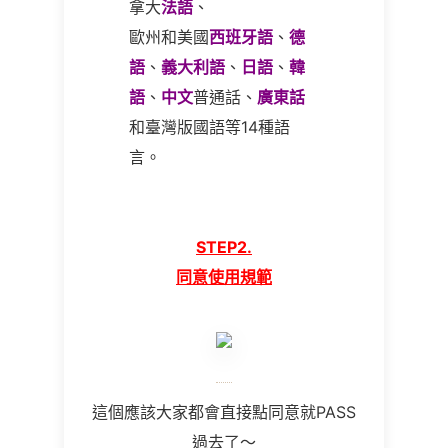
拿大
法語
、
歐州和美國
西班牙語
、
德
語
、
義大利語
、
日語
、
韓
語
、
中文
普通話、
廣東話
和臺灣版國語等
14
種語
言。
STEP2.
同意使用規範
這個應該大家都會直接點同意就PASS
過去了～