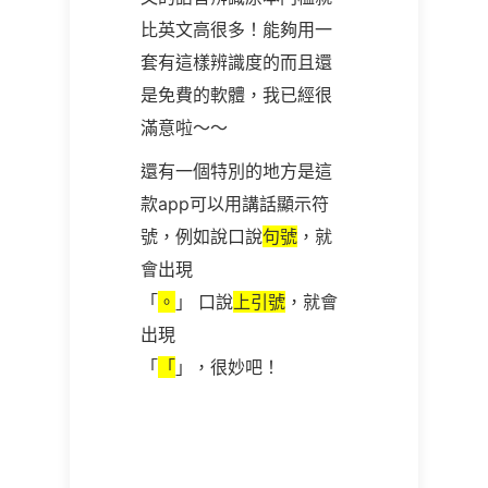
比英文高很多！能夠用一
套有這樣辨識度的而且還
是免費的軟體，我已經很
滿意啦～～
還有一個特別的地方是這
款app可以用講話顯示符
號，例如說口說
句號
，就
會出現
「
。
」 口說
上引號
，就會
出現
「
「
」，很妙吧！