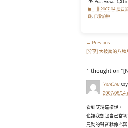
Post Views:
1,315
Categories
╠ 2007.04 紐
遊
,
巴黎旅遊
文
← Previous
Previous
章
[分享] 大披肩的八種
post:
導
1 thought on 
覽
YenChu
say
2007/08/14 
看到艾瑪這樣說，
也讓我想起自己當初
晃動的聲音就像老舊