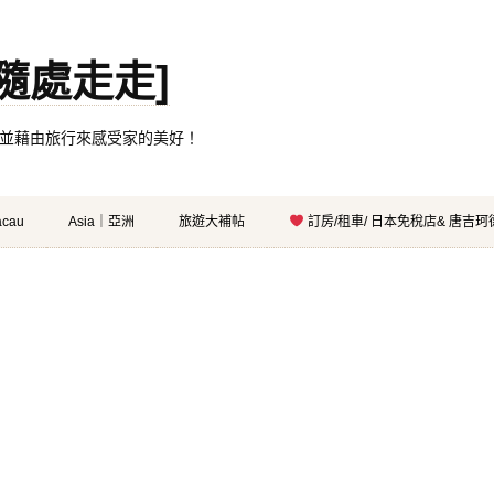
。[隨處走走]
都有自己的家，並藉由旅行來感受家的美好！
cau
Asia｜亞洲
旅遊大補帖
訂房/租車/ 日本免稅店& 唐吉