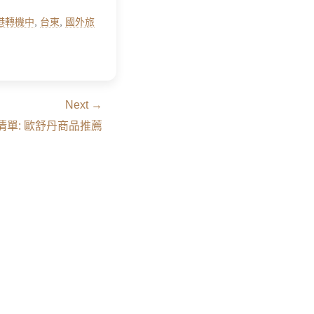
 香港轉機中
,
台東
,
國外旅
Next →
物清單: 歐舒丹商品推薦