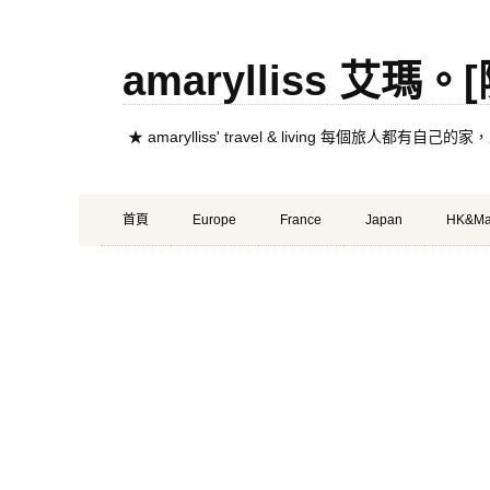
amarylliss 艾瑪
★ amarylliss' travel & living 每個旅人
Primary
Skip
首頁
Europe
France
Japan
HK&Ma
Menu
to
content