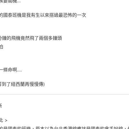
候要關機…
的國泰班機是我有生以來搭過最恐怖的一次
8分鐘的飛機竟然飛了兩個多鐘頭
怕
一條命啊….
等到了紐西蘭再慢慢傳)
新
 >
的是國泰的班機，原本以為台北香港線應該是國泰的拿手好線，