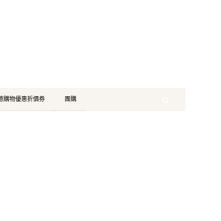
珂德購物優惠折價券
團購
Search