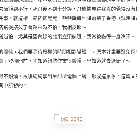
來顛簸到不行，起飛後不到十分鐘，飛機搖晃得我真的覺得沒有
件事。就這樣一路搖搖晃晃、顛顛簸簸地降落到了香港（就連降
搭飛機搭久了會越來越不怕，我相反耶～
搭越怕，尤其是國內線的北東立榮航班，我常被嚇得一身冷汗。
的關係，我們要等待轉機的時間相對變短了，原本計畫要逛免稅
到了登機門前，才知道紐航作業很緩慢，早知道就去逛街了～
得不耐煩，最後紛紛拿出筆記型電腦上網，形成這景象。這篇文
間中所發的。