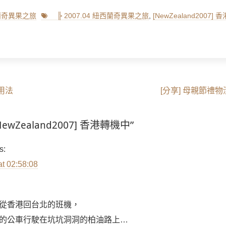
Tags
西蘭奇異果之旅
╠ 2007.04 紐西蘭奇異果之旅
,
[NewZealand2007]
Next
用法
[分享] 母親節禮
post:
“[NewZealand2007] 香港轉機中”
s:
at 02:58:08
從香港回台北的班機，
的公車行駛在坑坑洞洞的柏油路上…