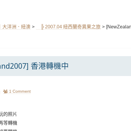
el｜大洋洲．紐澳
>
╠ 2007.04 紐西蘭奇異果之旅
>
[NewZeal
land2007] 香港轉機中
瑪
1 Comment
玩的照片
再等轉機